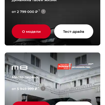
7
от 2 799 000 ₽
?
О модели
Тест-драйв
Место первых
8
от 5 949 999 ₽
?