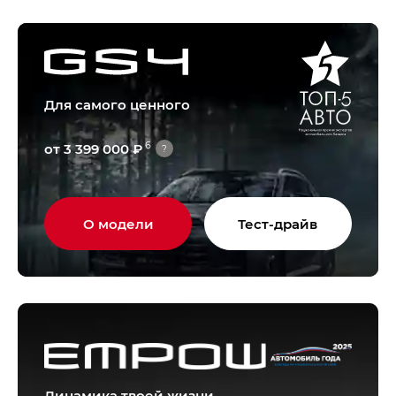
Для самого ценного
6
от 3 399 000 ₽
?
О модели
Тест-драйв
Динамика твоей жизни