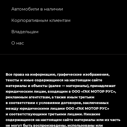
GS8 — Джи Эс 8 (GS8) в комплектациях
Джи Эс 8 ТРЭВЕЛЛЕР — GS8 TRAVELLER,
Автомобили в наличии
Джи Икс ПРЕМИУМ — GX PREMIUM, Джи Эти —
GT, Джи Эль — GL
Корпоративным клиентам
GS4 — Джи Эс 4 (GS4) в комплектациях Джи Би
Владельцам
Передний привод — GB 2WD, Джи Би Полный
привод — GB AWD, Джи Эль Полный привод —
О нас
GL AWD
M8 — Эм 8 (M8) в комплектациях Джи Эль — GL,
Джи Ти — GT, Джи Икс — GX,
Джи Икс ПРЕМИУМ — GX PREMIUM, ЛАУНЖ —
Все права на информацию, графические изображения,
LOUNGE
тексты и иные содержащиеся на настоящем сайте
материалы и объекты (далее — материалы), принадлежат
Empow — Эмпау (Empow) в комплектации
юридическим лицам, входящим в ООО «ГАК МОТОР РУС»,
Джи Эс — GS, Джи Эль с элементы экстерьера
рекламным агентствам, а также иным третьим
в спортивном стиле — GL
(S-Style)
в соответствии с условиями договоров, заключенных
между юридическими лицами ООО «ГАК МОТОР РУС»
и соответствующими третьими лицами. Никакие
содержащиеся на настоящем сайте материалы или их часть
не могут быть воспроизведены, использованы или