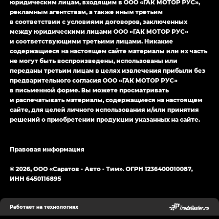
юридическим лицам, входящим в ООО «ГАК МОТОР РУС»,
Джи Эс — GS, Джи Эль с элементы экстерьера
рекламным агентствам, а также иным третьим
в спортивном стиле — GL
(S-Style)
в соответствии с условиями договоров, заключенных
между юридическими лицами ООО «ГАК МОТОР РУС»
и соответствующими третьими лицами. Никакие
содержащиеся на настоящем сайте материалы или их часть
не могут быть воспроизведены, использованы или
переданы третьим лицам в целях извлечения прибыли без
предварительного согласия ООО «ГАК МОТОР РУС»
в письменной форме. Вы можете просматривать
и распечатывать материалы, содержащиеся на настоящем
сайте, для целей личного использования и/или принятия
решений о приобретении продукции указанных на сайте.
Правовая информация
© 2026, ООО «Саратов - Авто - Тим». ОГРН 1236400010087,
ИНН 6450116895
Работает на технологиях