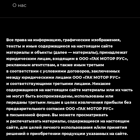
привод — GB AWD, Джи Эль Полный привод —
О нас
GL AWD
M8 — Эм 8 (M8) в комплектациях Джи Эль — GL,
Джи Ти — GT, Джи Икс — GX,
Джи Икс ПРЕМИУМ — GX PREMIUM, ЛАУНЖ —
Все права на информацию, графические изображения,
LOUNGE
тексты и иные содержащиеся на настоящем сайте
материалы и объекты (далее — материалы), принадлежат
Empow — Эмпау (Empow) в комплектации
юридическим лицам, входящим в ООО «ГАК МОТОР РУС»,
Джи Эс — GS, Джи Эль с элементы экстерьера
рекламным агентствам, а также иным третьим
в спортивном стиле — GL
(S-Style)
в соответствии с условиями договоров, заключенных
между юридическими лицами ООО «ГАК МОТОР РУС»
и соответствующими третьими лицами. Никакие
содержащиеся на настоящем сайте материалы или их часть
не могут быть воспроизведены, использованы или
переданы третьим лицам в целях извлечения прибыли без
предварительного согласия ООО «ГАК МОТОР РУС»
в письменной форме. Вы можете просматривать
и распечатывать материалы, содержащиеся на настоящем
сайте, для целей личного использования и/или принятия
решений о приобретении продукции указанных на сайте.