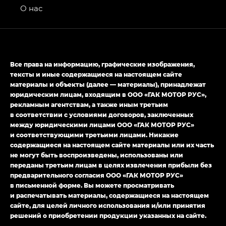
привод — GB AWD, Джи Эль Полный привод —
О нас
GL AWD
M8 — Эм 8 (M8) в комплектациях Джи Эль — GL,
Джи Ти — GT, Джи Икс — GX,
Джи Икс ПРЕМИУМ — GX PREMIUM, ЛАУНЖ —
Все права на информацию, графические изображения,
LOUNGE
тексты и иные содержащиеся на настоящем сайте
материалы и объекты (далее — материалы), принадлежат
Empow — Эмпау (Empow) в комплектации
юридическим лицам, входящим в ООО «ГАК МОТОР РУС»,
Джи Эс — GS, Джи Эль с элементы экстерьера
рекламным агентствам, а также иным третьим
в спортивном стиле — GL
(S-Style)
в соответствии с условиями договоров, заключенных
между юридическими лицами ООО «ГАК МОТОР РУС»
и соответствующими третьими лицами. Никакие
содержащиеся на настоящем сайте материалы или их часть
не могут быть воспроизведены, использованы или
переданы третьим лицам в целях извлечения прибыли без
предварительного согласия ООО «ГАК МОТОР РУС»
в письменной форме. Вы можете просматривать
и распечатывать материалы, содержащиеся на настоящем
сайте, для целей личного использования и/или принятия
решений о приобретении продукции указанных на сайте.