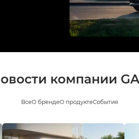
овости компании G
Все
О бренде
О продукте
События