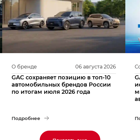
О бренде
06
августа
2026
С
GAC сохраняет позицию в топ-10
G
автомобильных брендов России
и
по итогам июля 2026 года
м
а
Подробнее
П