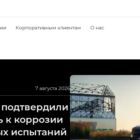
чии
Корпоративным клиентам
О нас
7 августа 2026
 подтвердили
ь к коррозии
ых испытаний