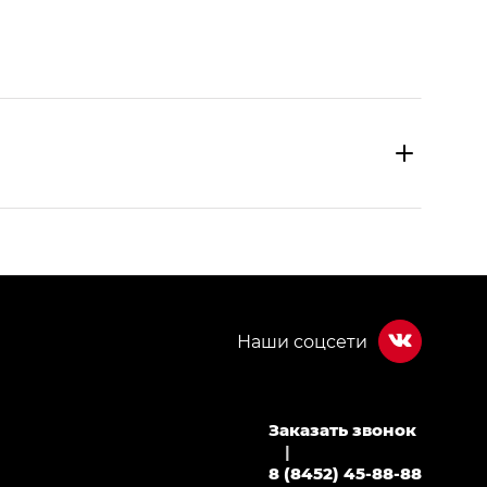
Заказать звонок
МИУМ — GX PREMIUM, Джи Эти — GT, Джи Эль —
|
8 (8452) 45-88-88