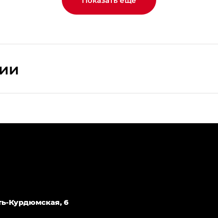
Показать еще
сии
ПРЕМИУМ — SX PREMIUM
РЕМИУМ — SX PREMIUM, Эс Тэ — ST
T) в комплектации Экс ПРЕМИУМ — EX PREMIUM
— EX, Экс ПРЕМИУМ — EX Premium
Джи Эс 8 ТРЭВЕЛЛЕР — GS8 TRAVELLER, Джи Икс ПРЕ
Усть-Курдюмская, 6