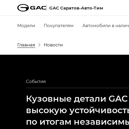
GAC Саратов-Авто-Тим
Модели
Покупателям
Автомобили в нали
Главная
Новости
События
Кузовные детали GAC
высокую устойчивост
по итогам независим