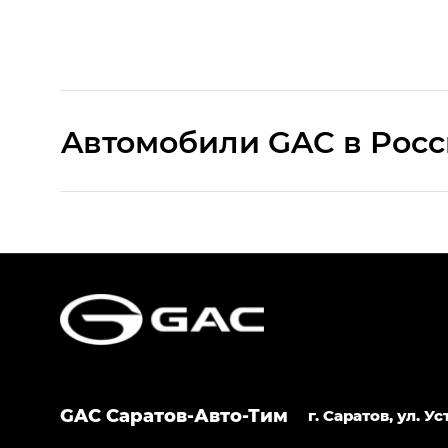
Aвтомобили GAC в Рос
S9 — Эс 9 (S9) в комплектации Эс Икс 
S7 — Эс 7 (S7) в комплектациях Эс Икс П
HYPTEC HT — Хайптек Эйч Ти (HYPTEC H
AION V — Айон Ви в комплектациях Экс 
GAC Саратов-Авто-Тим
GS8 — Джи Эс 8 (GS8) в комплектациях 
г. Саратов, ул. 
GL