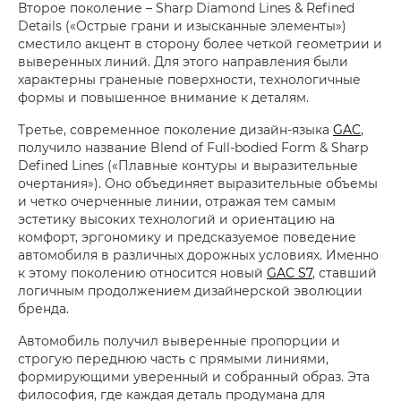
Второе поколение – Sharp Diamond Lines & Refined
Details («Острые грани и изысканные элементы»)
сместило акцент в сторону более четкой геометрии и
выверенных линий. Для этого направления были
характерны граненые поверхности, технологичные
формы и повышенное внимание к деталям.
Третье, современное поколение дизайн-языка
GAC
,
получило название Blend of Full-bodied Form & Sharp
Defined Lines («Плавные контуры и выразительные
очертания»). Оно объединяет выразительные объемы
и четко очерченные линии, отражая тем самым
эстетику высоких технологий и ориентацию на
комфорт, эргономику и предсказуемое поведение
автомобиля в различных дорожных условиях. Именно
к этому поколению относится новый
GAC S7
, ставший
логичным продолжением дизайнерской эволюции
бренда.
Автомобиль получил выверенные пропорции и
строгую переднюю часть с прямыми линиями,
формирующими уверенный и собранный образ. Эта
философия, где каждая деталь продумана для