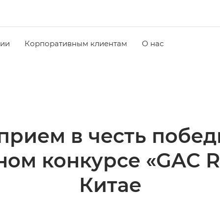
чии
Корпоративным клиентам
О нас
прием в честь поб
ом конкурсе «GAC Rac
Китае