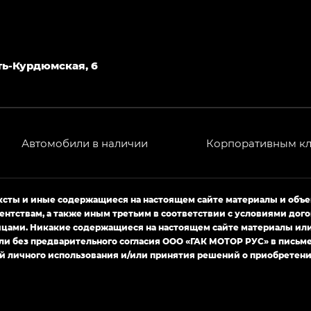
T) в комплектации Экс ПРЕМИУМ — EX PREMIUM
— EX, Экс ПРЕМИУМ — EX Premium
Джи Эс 8 ТРЭВЕЛЛЕР — GS8 TRAVELLER, Джи Икс ПРЕ
Усть-Курдюмская, 6
 Джи Би Передний привод — GB 2WD, Джи Би Полный
Автомобили в наличии
Корпоративным к
ь — GL, Джи Ти — GT, Джи Икс — GX, Джи Икс ПРЕМ
Джи Эс — GS, Джи Эль с элементы экстерьера в спо
ексты и иные содержащиеся на настоящем сайте материалы и объ
ентствам, а также иным третьим в соответствии с условиями д
ами. Никакие содержащиеся на настоящем сайте материалы или 
ли без предварительного согласия ООО «ГАК МОТОР РУС» в письм
й личного использования и/или принятия решений о приобретени