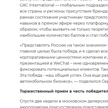
GAC International — глобальным подразд
все страны и регионы присутствия бренда 
рамках состязания участникам предстоял
навыков в прямом эфире через платформу 
образом, чтобы выявить не только теорети
наибольшее количество баллов и стал поб
«Представлять Россию на таком значимом 
главной целью была победа, и я сделал все
корпоративными ценностями компании и д
презентацией в WeChat – мне одновремен
фиксировать потенциальных клиентов. Тако
Эта победа - наш общий успех. Она еще р
автомобильном бизнесе», — поделился Се
Торжественный прием в честь победите
Спустя две недели в московском дилерск
мероприятии присутствовали представител