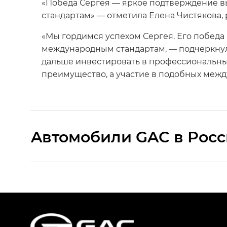
«Победа Сергея — яркое подтверждение в
стандартам» — отметила Елена Чистякова,
«Мы гордимся успехом Сергея. Его победа
международным стандартам, — подчеркнул
дальше инвестировать в профессиональный
преимущество, а участие в подобных межд
Aвтомобили GAC в Рос
S9 — Эс 9 (S9) в комплектации Эс Икс 
S7 — Эс 7 (S7) в комплектациях Эс Икс П