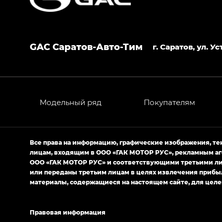
HYPTEC HT — Хайптек Эйч Ти (HYPTEC H
AION V — Айон Ви в комплектациях Экс 
GAC Саратов-Авто-Тим
GS8 — Джи Эс 8 (GS8) в комплектациях 
г. Саратов, ул. 
GL
GS4 — Джи Эс 4 (GS4) в комплектациях
GL AWD
Модельный ряд
Покупателям
M8 — Эм 8 (M8) в комплектациях Джи Эл
Empow — Эмпау (Empow) в комплектации 
Все права на информацию, графические изображения, т
лицам, входящим в ООО «ГАК МОТОР РУС», рекламным аг
ООО «ГАК МОТОР РУС» и соответствующими третьими лиц
или переданы третьим лицам в целях извлечения прибы
материалы, содержащиеся на настоящем сайте, для целе
Правовая информация