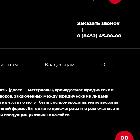
Заказать звонок
МИУМ — GX PREMIUM, Джи Эти — GT, Джи Эль —
|
8 (8452) 45-88-88
 привод — GB AWD, Джи Эль Полный привод —
лиентам
Владельцам
О нас
ИУМ — GX PREMIUM, ЛАУНЖ — LOUNGE
ртивном стиле — GL
(S-Style)
екты (далее — материалы), принадлежат юридическим
оговоров, заключенных между юридическими лицами
их часть не могут быть воспроизведены, использованы
енной форме. Вы можете просматривать и распечатывать
и продукции указанных на сайте.