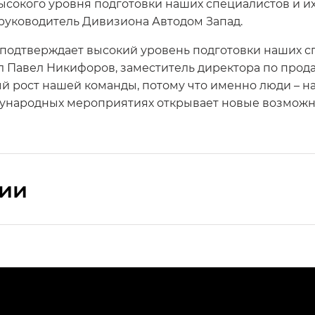
ысокого уровня подготовки наших специалистов и 
 руководитель Дивизиона Автодом Запад.
 подтверждает высокий уровень подготовки наших сп
 Павел Никифоров, заместитель директора по прод
 рост нашей команды, потому что именно люди – н
ународных мероприятиях открывает новые возможно
сии
ПРЕМИУМ — SX PREMIUM
РЕМИУМ — SX PREMIUM, Эс Тэ — ST