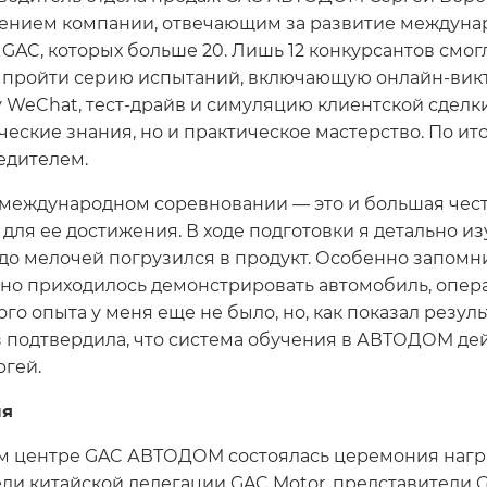
елением компании, отвечающим за развитие междуна
GAC, которых больше 20. Лишь 12 конкурсантов смогл
о пройти серию испытаний, включающую онлайн-ви
WeChat, тест-драйв и симуляцию клиентской сделки
ческие знания, но и практическое мастерство. По ит
едителем.
международном соревновании — это и большая честь
 для ее достижения. В ходе подготовки я детально и
о мелочей погрузился в продукт. Особенно запомни
но приходилось демонстрировать автомобиль, опера
го опыта у меня еще не было, но, как показал резул
аз подтвердила, что система обучения в АВТОДОМ де
ргей.
ля
ом центре GAC АВТОДОМ состоялась церемония нагр
и китайской делегации GAC Motor, представители GA