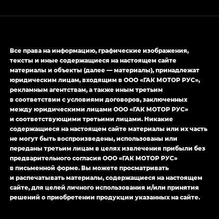
GL AWD
M8 — Эм 8 (M8) в комплектациях Джи Эль — GL,
Джи Ти — GT, Джи Икс — GX,
Джи Икс ПРЕМИУМ — GX PREMIUM, ЛАУНЖ —
Все права на информацию, графические изображения,
LOUNGE
тексты и иные содержащиеся на настоящем сайте
материалы и объекты (далее — материалы), принадлежат
Empow — Эмпау (Empow) в комплектации
юридическим лицам, входящим в ООО «ГАК МОТОР РУС»,
Джи Эс — GS, Джи Эль с элементы экстерьера
рекламным агентствам, а также иным третьим
в спортивном стиле — GL
(S-Style)
в соответствии с условиями договоров, заключенных
между юридическими лицами ООО «ГАК МОТОР РУС»
и соответствующими третьими лицами. Никакие
содержащиеся на настоящем сайте материалы или их часть
не могут быть воспроизведены, использованы или
переданы третьим лицам в целях извлечения прибыли без
предварительного согласия ООО «ГАК МОТОР РУС»
в письменной форме. Вы можете просматривать
и распечатывать материалы, содержащиеся на настоящем
сайте, для целей личного использования и/или принятия
решений о приобретении продукции указанных на сайте.