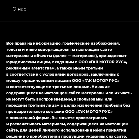
Передний привод — GB 2WD, Джи Би Полный
привод — GB AWD, Джи Эль Полный привод —
О нас
GL AWD
M8 — Эм 8 (M8) в комплектациях Джи Эль — GL,
Джи Ти — GT, Джи Икс — GX,
Джи Икс ПРЕМИУМ — GX PREMIUM, ЛАУНЖ —
Все права на информацию, графические изображения,
LOUNGE
тексты и иные содержащиеся на настоящем сайте
материалы и объекты (далее — материалы), принадлежат
Empow — Эмпау (Empow) в комплектации
юридическим лицам, входящим в ООО «ГАК МОТОР РУС»,
Джи Эс — GS, Джи Эль с элементы экстерьера
рекламным агентствам, а также иным третьим
в спортивном стиле — GL
(S-Style)
в соответствии с условиями договоров, заключенных
между юридическими лицами ООО «ГАК МОТОР РУС»
и соответствующими третьими лицами. Никакие
содержащиеся на настоящем сайте материалы или их часть
не могут быть воспроизведены, использованы или
переданы третьим лицам в целях извлечения прибыли без
предварительного согласия ООО «ГАК МОТОР РУС»
в письменной форме. Вы можете просматривать
и распечатывать материалы, содержащиеся на настоящем
сайте, для целей личного использования и/или принятия
решений о приобретении продукции указанных на сайте.