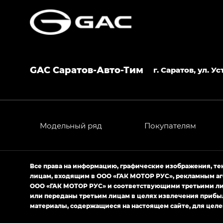
S7 — Эс 7 (S7) в комплектациях Эс Икс П
HYPTEC HT — Хайптек Эйч Ти (HYPTEC H
AION V — Айон Ви в комплектациях Экс 
GAC Саратов-Авто-Тим
GS8 — Джи Эс 8 (GS8) в комплектациях 
г. Саратов, ул. 
GL
GS4 — Джи Эс 4 (GS4) в комплектациях
GL AWD
Модельный ряд
Покупателям
M8 — Эм 8 (M8) в комплектациях Джи Эл
Empow — Эмпау (Empow) в комплектации 
Все права на информацию, графические изображения, т
лицам, входящим в ООО «ГАК МОТОР РУС», рекламным аг
ООО «ГАК МОТОР РУС» и соответствующими третьими лиц
или переданы третьим лицам в целях извлечения прибы
материалы, содержащиеся на настоящем сайте, для целе