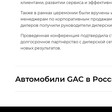
клиентами, развитии сервиса и эффектив
Также в рамках церемонии были вручены 
менеджерам по корпоративным продажам и
дилеров получили руководители дилерски
Проведенная конференция подтвердила ст
долгосрочное партнёрство с дилерской с
новых результатов.
Aвтомобили GAC в Рос
S9 — Эс 9 (S9) в комплектации Эс Икс 