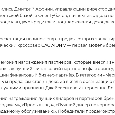
ились Дмитрий Афонин, управляющий директор дил
ентской базой, и Олег Губачев, начальник отдела п
оде к выдаче кредитов и подтверждения доходов кли
езентация новинок, старт продаж которых запланиро
ический кроссовер
GAC AION V
— первая модель брен
мония награждения партнеров, которые внесли зна
нк как лучший финансовый партнёр по факторингу,
ший финансовый бизнес-партнёр. В категории «Мар
ым продажам стал Яндекс. За вклад в организацию
е лучшими признаны Джейсиситиэс Интернешнл Логис
ния награждения лучших дилеров и партнеров бренд
родажам», «Прорыв года», «Лучший дилер по корпор
одажному обслуживанию». Победители продемонстри