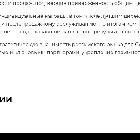
ности продаж, подтвердив приверженность общим ц
индивидуальные награды, в том числе лучшим дирек
 послепродажному обслуживанию. По итогам компл
х центров, показавшие наивысшие результаты по эф
ратегическую значимость российского рынка для
G
етью и ключевыми партнерами, укрепление взаимног
сии
ПРЕМИУМ — SX PREMIUM