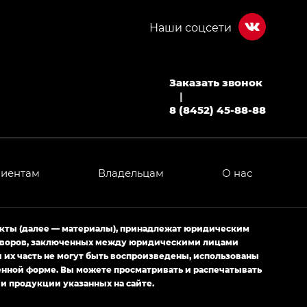
Заказать звонок
МИУМ — GX PREMIUM, Джи Эти — GT, Джи Эль —
|
8 (8452) 45-88-88
 привод — GB AWD, Джи Эль Полный привод —
лиентам
Владельцам
О нас
ИУМ — GX PREMIUM, ЛАУНЖ — LOUNGE
ртивном стиле — GL
(S-Style)
екты (далее — материалы), принадлежат юридическим
оговоров, заключенных между юридическими лицами
их часть не могут быть воспроизведены, использованы
енной форме. Вы можете просматривать и распечатывать
и продукции указанных на сайте.