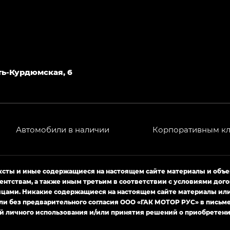
РЕМИУМ — SX PREMIUM, Эс Тэ — ST
T) в комплектации Экс ПРЕМИУМ — EX PREMIUM
— EX, Экс ПРЕМИУМ — EX Premium
Джи Эс 8 ТРЭВЕЛЛЕР — GS8 TRAVELLER, Джи Икс ПРЕ
Усть-Курдюмская, 6
 Джи Би Передний привод — GB 2WD, Джи Би Полный
Автомобили в наличии
Корпоративным к
ь — GL, Джи Ти — GT, Джи Икс — GX, Джи Икс ПРЕМ
Джи Эс — GS, Джи Эль с элементы экстерьера в спо
ексты и иные содержащиеся на настоящем сайте материалы и объ
ентствам, а также иным третьим в соответствии с условиями д
ами. Никакие содержащиеся на настоящем сайте материалы или 
ли без предварительного согласия ООО «ГАК МОТОР РУС» в письм
й личного использования и/или принятия решений о приобретени