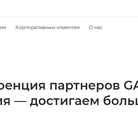
чии
Корпоративным клиентам
О нас
енция партнеров G
ия — достигаем боль