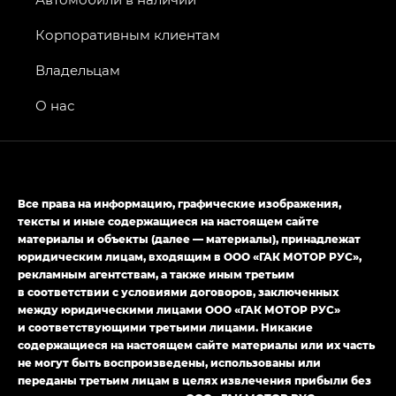
Джи Икс ПРЕМИУМ — GX PREMIUM, Джи Эти —
GT, Джи Эль — GL
Корпоративным клиентам
GS4 — Джи Эс 4 (GS4) в комплектациях Джи Би
Владельцам
Передний привод — GB 2WD, Джи Би Полный
привод — GB AWD, Джи Эль Полный привод —
О нас
GL AWD
M8 — Эм 8 (M8) в комплектациях Джи Эль — GL,
Джи Ти — GT, Джи Икс — GX,
Джи Икс ПРЕМИУМ — GX PREMIUM, ЛАУНЖ —
Все права на информацию, графические изображения,
LOUNGE
тексты и иные содержащиеся на настоящем сайте
материалы и объекты (далее — материалы), принадлежат
Empow — Эмпау (Empow) в комплектации
юридическим лицам, входящим в ООО «ГАК МОТОР РУС»,
Джи Эс — GS, Джи Эль с элементы экстерьера
рекламным агентствам, а также иным третьим
в спортивном стиле — GL
(S-Style)
в соответствии с условиями договоров, заключенных
между юридическими лицами ООО «ГАК МОТОР РУС»
и соответствующими третьими лицами. Никакие
содержащиеся на настоящем сайте материалы или их часть
не могут быть воспроизведены, использованы или
переданы третьим лицам в целях извлечения прибыли без