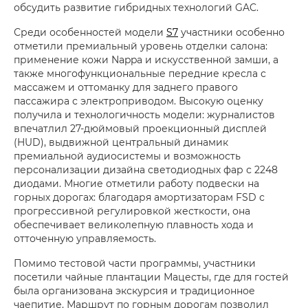
обсудить развитие гибридных технологий GAC.
Среди особенностей модели
S7
участники особенно
отметили премиальный уровень отделки салона:
применение кожи Nappa и искусственной замши, а
также многофункциональные передние кресла с
массажем и оттоманку для заднего правого
пассажира с электроприводом. Высокую оценку
получила и технологичность модели: журналистов
впечатлил 27-дюймовый проекционный дисплей
(HUD), выдвижной центральный динамик
премиальной аудиосистемы и возможность
персонализации дизайна светодиодных фар с 2248
диодами. Многие отметили работу подвески на
горных дорогах: благодаря амортизаторам FSD с
прогрессивной регулировкой жесткости, она
обеспечивает великолепную плавность хода и
отточенную управляемость.
Помимо тестовой части программы, участники
посетили чайные плантации Мацесты, где для гостей
была организована экскурсия и традиционное
чаепитие. Маршрут по горным дорогам позволил