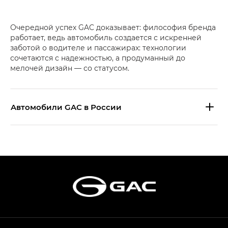
Очередной успех GAC доказывает: философия бренда
работает, ведь автомобиль создается с искренней
заботой о водителе и пассажирах: технологии
сочетаются с надежностью, а продуманный до
мелочей дизайн — со статусом.
Aвтомобили GAC в России
S9 — Эс 9 (S9) в комплектации
Эс Икс ПРЕМИУМ — SX PREMIUM
S7 — Эс 7 (S7) в комплектациях
Эс Икс ПРЕМИУМ — SX PREMIUM, Эс Тэ — ST
HYPTEC HT — Хайптек Эйч Ти (HYPTEC HT)
в комплектации Экс ПРЕМИУМ — EX PREMIUM