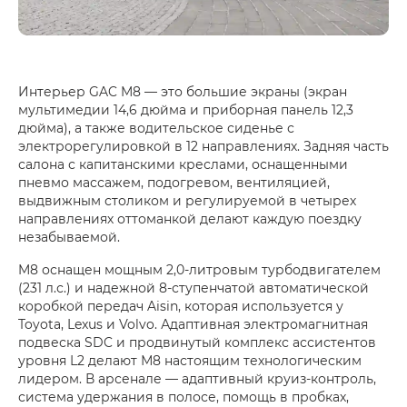
Интерьер GAC M8 — это большие экраны (экран
мультимедии 14,6 дюйма и приборная панель 12,3
дюйма), а также водительское сиденье с
электрорегулировкой в 12 направлениях. Задняя часть
салона с капитанскими креслами, оснащенными
пневмо массажем, подогревом, вентиляцией,
выдвижным столиком и регулируемой в четырех
направлениях оттоманкой делают каждую поездку
незабываемой.
M8 оснащен мощным 2,0-литровым турбодвигателем
(231 л.с.) и надежной 8-ступенчатой автоматической
коробкой передач Aisin, которая используется у
Toyota, Lexus и Volvo. Адаптивная электромагнитная
подвеска SDC и продвинутый комплекс ассистентов
уровня L2 делают М8 настоящим технологическим
лидером. В арсенале — адаптивный круиз-контроль,
система удержания в полосе, помощь в пробках,