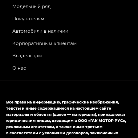
AION V — Айон Ви в комплектациях Экс — EX,
Модельный ряд
Экс ПРЕМИУМ — EX Premium
Покупателям
GS8 — Джи Эс 8 (GS8) в комплектациях
Джи Эс 8 ТРЭВЕЛЛЕР — GS8 TRAVELLER,
Автомобили в наличии
Джи Икс ПРЕМИУМ — GX PREMIUM, Джи Эти —
GT, Джи Эль — GL
Корпоративным клиентам
GS4 — Джи Эс 4 (GS4) в комплектациях Джи Би
Владельцам
Передний привод — GB 2WD, Джи Би Полный
привод — GB AWD, Джи Эль Полный привод —
О нас
GL AWD
M8 — Эм 8 (M8) в комплектациях Джи Эль — GL,
Джи Ти — GT, Джи Икс — GX,
Джи Икс ПРЕМИУМ — GX PREMIUM, ЛАУНЖ —
Все права на информацию, графические изображения,
LOUNGE
тексты и иные содержащиеся на настоящем сайте
материалы и объекты (далее — материалы), принадлежат
Empow — Эмпау (Empow) в комплектации
юридическим лицам, входящим в ООО «ГАК МОТОР РУС»,
Джи Эс — GS, Джи Эль с элементы экстерьера
рекламным агентствам, а также иным третьим
в спортивном стиле — GL
(S-Style)
в соответствии с условиями договоров, заключенных