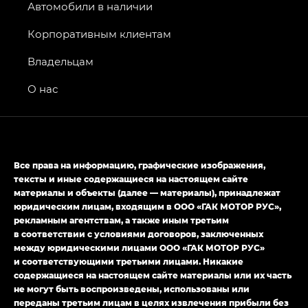
Джи Эс 8 ТРЭВЕЛЛЕР — GS8 TRAVELLER,
Автомобили в наличии
Джи Икс ПРЕМИУМ — GX PREMIUM, Джи Эти —
GT, Джи Эль — GL
Корпоративным клиентам
GS4 — Джи Эс 4 (GS4) в комплектациях Джи Би
Владельцам
Передний привод — GB 2WD, Джи Би Полный
привод — GB AWD, Джи Эль Полный привод —
О нас
GL AWD
M8 — Эм 8 (M8) в комплектациях Джи Эль — GL,
Джи Ти — GT, Джи Икс — GX,
Джи Икс ПРЕМИУМ — GX PREMIUM, ЛАУНЖ —
Все права на информацию, графические изображения,
LOUNGE
тексты и иные содержащиеся на настоящем сайте
материалы и объекты (далее — материалы), принадлежат
Empow — Эмпау (Empow) в комплектации
юридическим лицам, входящим в ООО «ГАК МОТОР РУС»,
Джи Эс — GS, Джи Эль с элементы экстерьера
рекламным агентствам, а также иным третьим
в спортивном стиле — GL
(S-Style)
в соответствии с условиями договоров, заключенных
между юридическими лицами ООО «ГАК МОТОР РУС»
и соответствующими третьими лицами. Никакие
содержащиеся на настоящем сайте материалы или их часть
не могут быть воспроизведены, использованы или
переданы третьим лицам в целях извлечения прибыли без