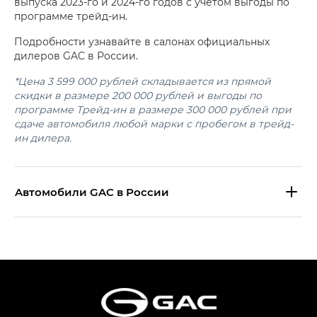
выпуска 2023-го и 2024-го годов с учетом выгоды по
программе трейд-ин.
Подробности узнавайте в салонах официальных
дилеров GAC в России.
*Цена 3 599 000 рублей складывается из прямой
скидки в размере 200 000 рублей и выгоды по
программе Трейд-ин в размере 300 000 рублей при
сдаче автомобиля любой марки с пробегом в трейд-
ин дилера.
Aвтомобили GAC в России
S9 — Эс 9 (S9) в комплектации
Эс Икс ПРЕМИУМ — SX PREMIUM
S7 — Эс 7 (S7) в комплектациях
Эс Икс ПРЕМИУМ — SX PREMIUM, Эс Тэ — ST