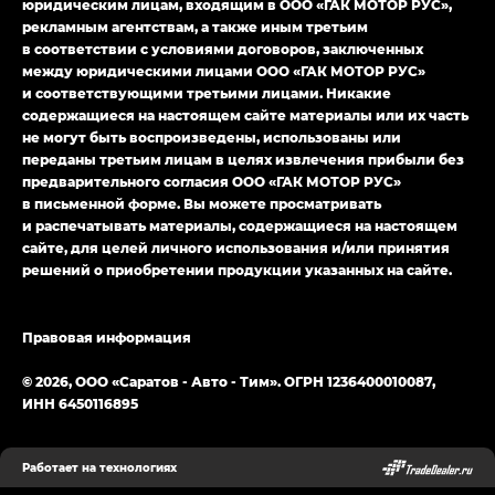
юридическим лицам, входящим в ООО «ГАК МОТОР РУС»,
Джи Эс — GS, Джи Эль с элементы экстерьера
рекламным агентствам, а также иным третьим
в спортивном стиле — GL
(S-Style)
в соответствии с условиями договоров, заключенных
между юридическими лицами ООО «ГАК МОТОР РУС»
и соответствующими третьими лицами. Никакие
содержащиеся на настоящем сайте материалы или их часть
не могут быть воспроизведены, использованы или
переданы третьим лицам в целях извлечения прибыли без
предварительного согласия ООО «ГАК МОТОР РУС»
в письменной форме. Вы можете просматривать
и распечатывать материалы, содержащиеся на настоящем
сайте, для целей личного использования и/или принятия
решений о приобретении продукции указанных на сайте.
Правовая информация
© 2026, ООО «Саратов - Авто - Тим». ОГРН 1236400010087,
ИНН 6450116895
Работает на технологиях