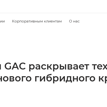
чии
Корпоративным клиентам
О нас
 GAC раскрывает те
нового гибридного к