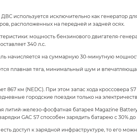
е ДВС используется исключительно как генератор для
ров, расположенных на передней и задней осях.
еристики: мощность бензинового двигателя-генератор
ставляет 340 л.с.
ль начисляется на суммарную 30-минутную мощность
тся плавная тяга, минимальный шум и впечатляющая
т 867 км (NEDC). При этом запас хода кроссовера S7
жедневные городские поездки только на электричеств
я литий-железо-фосфатная батарея Magazine Batter
арядки GAC S7 способен зарядить батарею с 30% до 8
есть доступ к зарядной инфраструктуре, то его можн