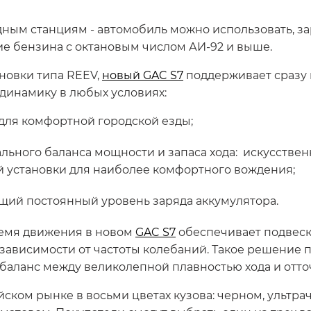
дным станциям - автомобиль можно использовать, за
ие бензина с октановым числом АИ-92 и выше.
новки типа REEV,
новый GAC S7
поддерживает сразу 
инамику в любых условиях:
 для комфортной городской езды;
льного баланса мощности и запаса хода: искусствен
й установки для наиболее комфортного вождения;
ий постоянный уровень заряда аккумулятора.
емя движения в новом
GAC S7
обеспечивает подвеск
зависимости от частоты колебаний. Такое решение 
баланс между великолепной плавностью хода и отт
ском рынке в восьми цветах кузова: черном, ультра