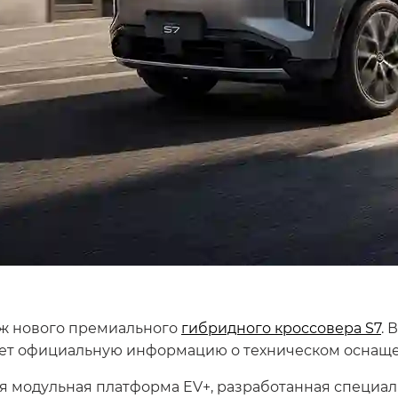
аж нового премиального
гибридного кроссовера S7
. 
ет официальную информацию о техническом оснащен
 модульная платформа EV+, разработанная специал