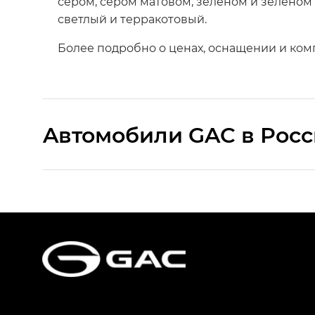
сером, сером матовом, зеленом и зеленом 
светлый и терракотовый.
Более подробно о ценах, оснащении и ко
Aвтомобили GAC в Рос
S9 — Эс 9 (S9) в комплектации Эс Икс 
S7 — Эс 7 (S7) в комплектациях Эс Икс П
HYPTEC HT — Хайптек Эйч Ти (HYPTEC H
AION V — Айон Ви в комплектациях Экс 