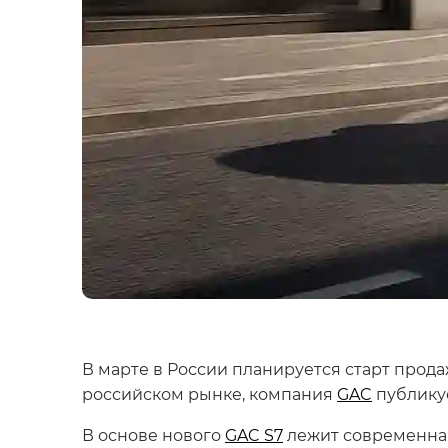
В марте в России планируется старт прод
российском рынке, компания
GAC
публику
В основе нового
GAC S7
лежит современная