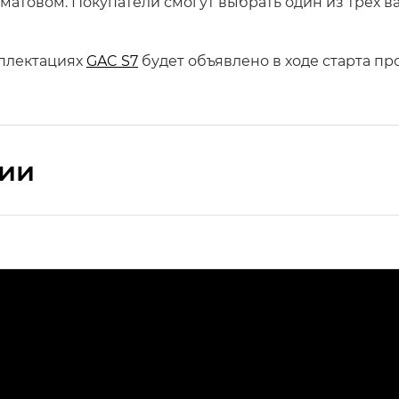
матовом. Покупатели смогут выбрать один из трех в
мплектациях
GAC S7
будет объявлено в ходе старта пр
сии
ПРЕМИУМ — SX PREMIUM
РЕМИУМ — SX PREMIUM, Эс Тэ — ST
T) в комплектации Экс ПРЕМИУМ — EX PREMIUM
— EX, Экс ПРЕМИУМ — EX Premium