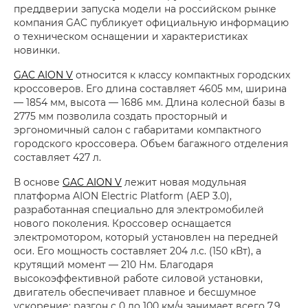
преддверии запуска модели на российском рынке
компания GAC публикует официальную информацию
о техническом оснащении и характеристиках
новинки.
GAC AION V
относится к классу компактных городских
кроссоверов. Его длина составляет 4605 мм, ширина
— 1854 мм, высота — 1686 мм. Длина колесной базы в
2775 мм позволила создать просторный и
эргономичный салон с габаритами компактного
городского кроссовера. Объем багажного отделения
составляет 427 л.
В основе
GAC AION V
лежит новая модульная
платформа AION Electric Platform (AEP 3.0),
разработанная специально для электромобилей
нового поколения. Кроссовер оснащается
электромотором, который установлен на передней
оси. Его мощность составляет 204 л.с. (150 кВт), а
крутящий момент — 210 Нм. Благодаря
высокоэффективной работе силовой установки,
двигатель обеспечивает плавное и бесшумное
ускорение: разгон с 0 до 100 км/ч занимает всего 7,9