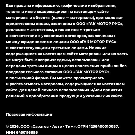
Джи Икс ПРЕМИУМ — GX PREMIUM, ЛАУНЖ —
Все права на информацию, графические изображения,
LOUNGE
тексты и иные содержащиеся на настоящем сайте
материалы и объекты (далее — материалы), принадлежат
Empow — Эмпау (Empow) в комплектации
юридическим лицам, входящим в ООО «ГАК МОТОР РУС»,
Джи Эс — GS, Джи Эль с элементы экстерьера
рекламным агентствам, а также иным третьим
в спортивном стиле — GL
(S-Style)
в соответствии с условиями договоров, заключенных
между юридическими лицами ООО «ГАК МОТОР РУС»
и соответствующими третьими лицами. Никакие
содержащиеся на настоящем сайте материалы или их часть
не могут быть воспроизведены, использованы или
переданы третьим лицам в целях извлечения прибыли без
предварительного согласия ООО «ГАК МОТОР РУС»
в письменной форме. Вы можете просматривать
и распечатывать материалы, содержащиеся на настоящем
сайте, для целей личного использования и/или принятия
решений о приобретении продукции указанных на сайте.
Правовая информация
© 2026, ООО «Саратов - Авто - Тим». ОГРН 1236400010087,
ИНН 6450116895