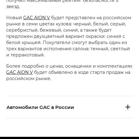
получил максимальный рейтинг безопасности 5
звезд.
Новый
GAC AION V
будет представлен на российском
рынке в семи цветах кузова: черный, белый, серый,
серебристый, бежевый, синий, а также будет
предложен двухцветный вариант окраски: синий с
белой крышей. Покупатели смогут выбрать один из
трех вариантов исполнения салона: темный, светлый
и терракотовый.
Более подробно о ценах, оснащении и комплектациях
GAC AION V
будет объявлено в ходе старта продаж на
российском рынке.
Aвтомобили GAC в России
S9 — Эс 9 (S9) в комплектации
Эс Икс ПРЕМИУМ — SX PREMIUM