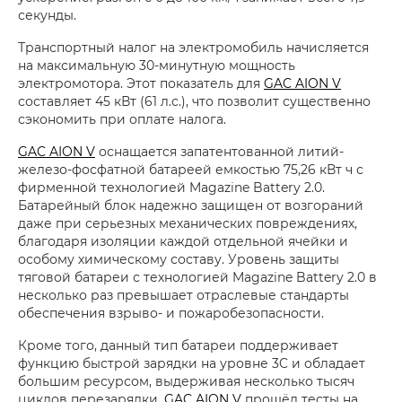
секунды.
Транспортный налог на электромобиль начисляется
на максимальную 30-минутную мощность
электромотора. Этот показатель для
GAC AION V
составляет 45 кВт (61 л.с.), что позволит существенно
сэкономить при оплате налога.
GAC AION V
оснащается запатентованной литий-
железо-фосфатной батареей емкостью 75,26 кВт ч с
фирменной технологией Magazine Battery 2.0.
Батарейный блок надежно защищен от возгораний
даже при серьезных механических повреждениях,
благодаря изоляции каждой отдельной ячейки и
особому химическому составу. Уровень защиты
тяговой батареи с технологией Magazine Battery 2.0 в
несколько раз превышает отраслевые стандарты
обеспечения взрыво- и пожаробезопасности.
Кроме того, данный тип батареи поддерживает
функцию быстрой зарядки на уровне 3C и обладает
большим ресурсом, выдерживая несколько тысяч
циклов перезарядки.
GAC AION V
прошёл тесты на