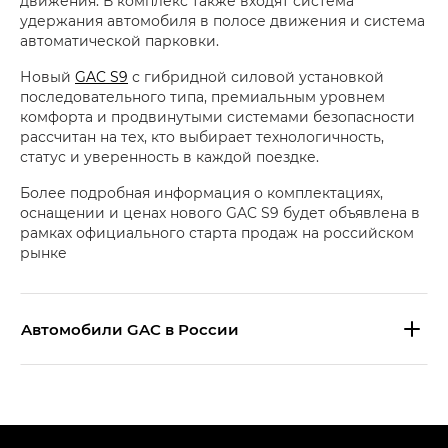
движения. В комплекс также входят система
удержания автомобиля в полосе движения и система
автоматической парковки.
Новый
GAC S9
с гибридной силовой установкой
последовательного типа, премиальным уровнем
комфорта и продвинутыми системами безопасности
рассчитан на тех, кто выбирает технологичность,
статус и уверенность в каждой поездке.
Более подробная информация о комплектациях,
оснащении и ценах нового GAC S9 будет объявлена в
рамках официального старта продаж на российском
рынке
Aвтомобили GAC в России
S9 — Эс 9 (S9) в комплектации
Эс Икс ПРЕМИУМ — SX PREMIUM