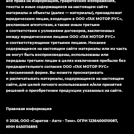
Все права на информацию, графические изображения,
LOUNGE
тексты и иные содержащиеся на настоящем сайте
материалы и объекты (далее — материалы), принадлежат
Empow — Эмпау (Empow) в комплектации
юридическим лицам, входящим в ООО «ГАК МОТОР РУС»,
Джи Эс — GS, Джи Эль с элементы экстерьера
рекламным агентствам, а также иным третьим
в спортивном стиле — GL
(S-Style)
в соответствии с условиями договоров, заключенных
между юридическими лицами ООО «ГАК МОТОР РУС»
и соответствующими третьими лицами. Никакие
содержащиеся на настоящем сайте материалы или их часть
не могут быть воспроизведены, использованы или
переданы третьим лицам в целях извлечения прибыли без
предварительного согласия ООО «ГАК МОТОР РУС»
в письменной форме. Вы можете просматривать
и распечатывать материалы, содержащиеся на настоящем
сайте, для целей личного использования и/или принятия
решений о приобретении продукции указанных на сайте.
Правовая информация
© 2026, ООО «Саратов - Авто - Тим». ОГРН 1236400010087,
ИНН 6450116895