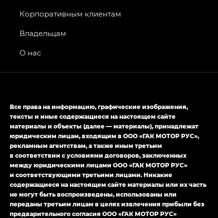
Джи Икс ПРЕМИУМ — GX PREMIUM, Джи Эти —
GT, Джи Эль — GL
Корпоративным клиентам
GS4 — Джи Эс 4 (GS4) в комплектациях Джи Би
Владельцам
Передний привод — GB 2WD, Джи Би Полный
привод — GB AWD, Джи Эль Полный привод —
О нас
GL AWD
M8 — Эм 8 (M8) в комплектациях Джи Эль — GL,
Джи Ти — GT, Джи Икс — GX,
Джи Икс ПРЕМИУМ — GX PREMIUM, ЛАУНЖ —
Все права на информацию, графические изображения,
LOUNGE
тексты и иные содержащиеся на настоящем сайте
материалы и объекты (далее — материалы), принадлежат
Empow — Эмпау (Empow) в комплектации
юридическим лицам, входящим в ООО «ГАК МОТОР РУС»,
Джи Эс — GS, Джи Эль с элементы экстерьера
рекламным агентствам, а также иным третьим
в спортивном стиле — GL
(S-Style)
в соответствии с условиями договоров, заключенных
между юридическими лицами ООО «ГАК МОТОР РУС»
и соответствующими третьими лицами. Никакие
содержащиеся на настоящем сайте материалы или их часть
не могут быть воспроизведены, использованы или
переданы третьим лицам в целях извлечения прибыли без
предварительного согласия ООО «ГАК МОТОР РУС»