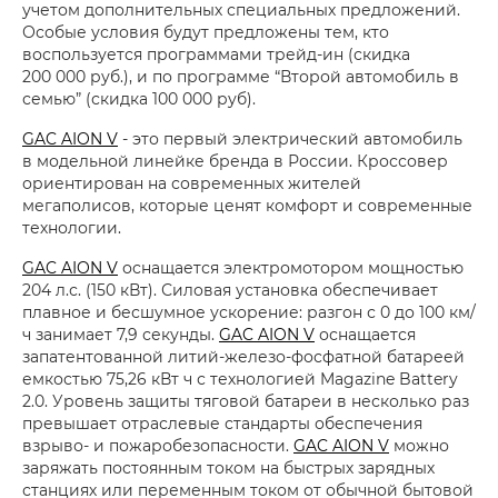
учетом дополнительных специальных предложений.
Особые условия будут предложены тем, кто
воспользуется программами трейд-ин (скидка
200 000 руб.), и по программе “Второй автомобиль в
семью” (скидка 100 000 руб).
GAC AION V
- это первый электрический автомобиль
в модельной линейке бренда в России. Кроссовер
ориентирован на современных жителей
мегаполисов, которые ценят комфорт и современные
технологии.
GAC AION V
оснащается электромотором мощностью
204 л.с. (150 кВт). Силовая установка обеспечивает
плавное и бесшумное ускорение: разгон с 0 до 100 км/
ч занимает 7,9 секунды.
GAC AION V
оснащается
запатентованной литий-железо-фосфатной батареей
емкостью 75,26 кВт ч с технологией Magazine Battery
2.0. Уровень защиты тяговой батареи в несколько раз
превышает отраслевые стандарты обеспечения
взрыво- и пожаробезопасности.
GAC AION V
можно
заряжать постоянным током на быстрых зарядных
станциях или переменным током от обычной бытовой