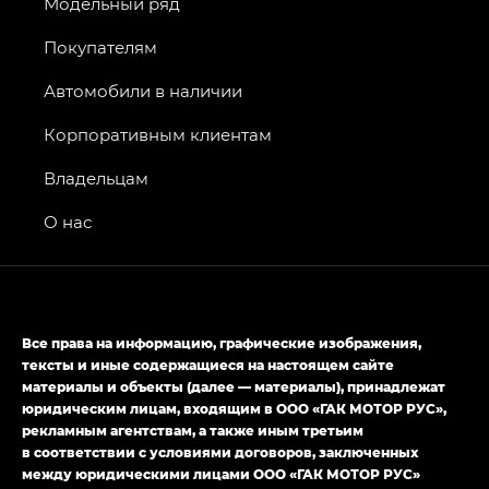
AION V — Айон Ви в комплектациях Экс — EX,
Модельный ряд
Экс ПРЕМИУМ — EX Premium
Покупателям
GS8 — Джи Эс 8 (GS8) в комплектациях
Джи Эс 8 ТРЭВЕЛЛЕР — GS8 TRAVELLER,
Автомобили в наличии
Джи Икс ПРЕМИУМ — GX PREMIUM, Джи Эти —
GT, Джи Эль — GL
Корпоративным клиентам
GS4 — Джи Эс 4 (GS4) в комплектациях Джи Би
Владельцам
Передний привод — GB 2WD, Джи Би Полный
привод — GB AWD, Джи Эль Полный привод —
О нас
GL AWD
M8 — Эм 8 (M8) в комплектациях Джи Эль — GL,
Джи Ти — GT, Джи Икс — GX,
Джи Икс ПРЕМИУМ — GX PREMIUM, ЛАУНЖ —
Все права на информацию, графические изображения,
LOUNGE
тексты и иные содержащиеся на настоящем сайте
материалы и объекты (далее — материалы), принадлежат
Empow — Эмпау (Empow) в комплектации
юридическим лицам, входящим в ООО «ГАК МОТОР РУС»,
Джи Эс — GS, Джи Эль с элементы экстерьера
рекламным агентствам, а также иным третьим
в спортивном стиле — GL
(S-Style)
в соответствии с условиями договоров, заключенных
между юридическими лицами ООО «ГАК МОТОР РУС»