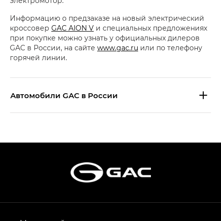
электромотор.
Информацию о предзаказе на новый электрический
кроссовер
GAC AION V
и специальных предложениях
при покупке можно узнать у официальных дилеров
GAC в России, на сайте
www.gac.ru
или по телефону
горячей линии.
Aвтомобили GAC в России
S9 — Эс 9 (S9) в комплектации
Эс Икс ПРЕМИУМ — SX PREMIUM
S7 — Эс 7 (S7) в комплектациях
Эс Икс ПРЕМИУМ — SX PREMIUM, Эс Тэ — ST
HYPTEC HT — Хайптек Эйч Ти (HYPTEC HT)
в комплектации Экс ПРЕМИУМ — EX PREMIUM