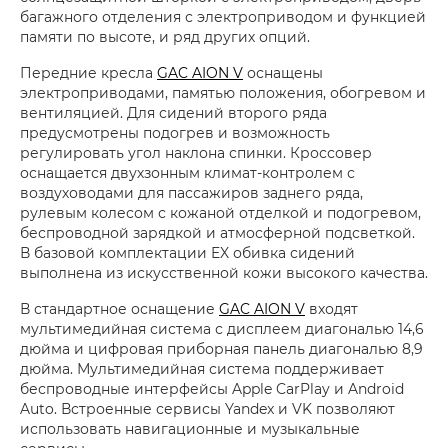
багажного отделения с электроприводом и функцией
памяти по высоте, и ряд других опций.
Передние кресла
GAC AION V
оснащены
электроприводами, памятью положения, обогревом и
вентиляцией. Для сидений второго ряда
предусмотрены подогрев и возможность
регулировать угол наклона спинки. Кроссовер
оснащается двухзонным климат-контролем с
воздуховодами для пассажиров заднего ряда,
рулевым колесом с кожаной отделкой и подогревом,
беспроводной зарядкой и атмосферной подсветкой.
В базовой комплектации EX обивка сидений
выполнена из искусственной кожи высокого качества.
В стандартное оснащение
GAC AION V
входят
мультимедийная система с дисплеем диагональю 14,6
дюйма и цифровая приборная панель диагональю 8,9
дюйма. Мультимедийная система поддерживает
беспроводные интерфейсы Apple CarPlay и Android
Auto. Встроенные сервисы Yandex и VK позволяют
использовать навигационные и музыкальные