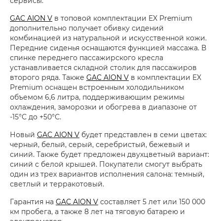
сервисы.
GAC AION V
в топовой комплектации EX Premium
дополнительно получает обивку сидений
комбинацией из натуральной и искусственной кожи.
Передние сиденья оснащаются функцией массажа. В
спинке переднего пассажирского кресла
устанавливается складной столик для пассажиров
второго ряда. Также
GAC AION V
в комплектации EX
Premium оснащен встроенным холодильником
объемом 6,6 литра, поддерживающим режимы
охлаждения, заморозки и обогрева в диапазоне от
-15°С до +50°С.
Новый
GAC AION V
будет представлен в семи цветах:
черный, белый, серый, серебристый, бежевый и
синий. Также будет предложен двухцветный вариант:
синий с белой крышей. Покупатели смогут выбрать
один из трех вариантов исполнения салона: темный,
светлый и терракотовый.
Гарантия на
GAC AION V
составляет 5 лет или 150 000
км пробега, а также 8 лет на тяговую батарею и