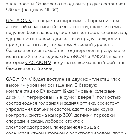
электросети. Запас хода на одной зарядке составляет
580 км (по циклу NEDC).
GAC AION V
оснащается широким набором систем
активной и пассивной безопасности, включая семь
подушек безопасности, системы контроля слепых зон,
удержания в полосе движения и предупреждения
при движении задним ходом. Высокий уровень
безопасности автомобиля подтвержден в результате
испытаний по методикам EuroNCAP и ANCAP, в ходе
которых
GAC AION V
получил максимальный рейтинг
безопасности 5 звезд.
GAC AION V
будет доступен в двух комплектациях с
высоким уровнем оснащения. В базовую
комплектацию EX входят 19-дюймовые колесные
диски, интегрированные ручки дверей, полностью
светодиодная головная и задняя оптика, ассистент
управления дальним светом, адаптивный круиз-
контроль, система камер 360°, датчики парковки
спереди и сзади, лобовое стекло с
электроподогревом, панорамная крыша с
солнцезащитной шторкой с электроприводом, дверь