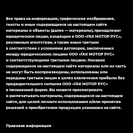
M8 — Эм 8 (M8) в комплектациях Джи Эль — GL,
Джи Ти — GT, Джи Икс — GX,
Джи Икс ПРЕМИУМ — GX PREMIUM, ЛАУНЖ —
Все права на информацию, графические изображения,
LOUNGE
тексты и иные содержащиеся на настоящем сайте
материалы и объекты (далее — материалы), принадлежат
Empow — Эмпау (Empow) в комплектации
юридическим лицам, входящим в ООО «ГАК МОТОР РУС»,
Джи Эс — GS, Джи Эль с элементы экстерьера
рекламным агентствам, а также иным третьим
в спортивном стиле — GL
(S-Style)
в соответствии с условиями договоров, заключенных
между юридическими лицами ООО «ГАК МОТОР РУС»
и соответствующими третьими лицами. Никакие
содержащиеся на настоящем сайте материалы или их часть
не могут быть воспроизведены, использованы или
переданы третьим лицам в целях извлечения прибыли без
предварительного согласия ООО «ГАК МОТОР РУС»
в письменной форме. Вы можете просматривать
и распечатывать материалы, содержащиеся на настоящем
сайте, для целей личного использования и/или принятия
решений о приобретении продукции указанных на сайте.
Правовая информация