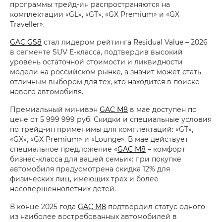
программы трейд-ин распространяются на
комплектации «GL», «GT», «GX Premium» и «GX
Traveller».
GAC GS8
стал лидером рейтинга Residual Value – 2026
в сегменте SUV E-класса, подтвердив высокий
уровень остаточной стоимости и ликвидности
модели на российском рынке, а значит может стать
отличным выбором для тех, кто находится в поиске
нового автомобиля.
Премиальный минивэн
GAC M8
в мае доступен по
цене от 5 999 999 руб. Скидки и специальные условия
по трейд-ин применимы для комплектаций: «GT»,
«GX», «GX Premium» и «Lounge». В мае действует
специальное предложение «
GAC M8
– комфорт
бизнес-класса для вашей семьи»: при покупке
автомобиля предусмотрена скидка 12% для
физических лиц, имеющих трех и более
несовершеннолетних детей.
В конце 2025 года
GAC M8
подтвердил статус одного
из наиболее востребованных автомобилей в