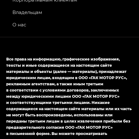
GS4 — Джи Эс 4 (GS4) в комплектациях Джи Би
Владельцам
Передний привод — GB 2WD, Джи Би Полный
привод — GB AWD, Джи Эль Полный привод —
О нас
GL AWD
M8 — Эм 8 (M8) в комплектациях Джи Эль — GL,
Джи Ти — GT, Джи Икс — GX,
Джи Икс ПРЕМИУМ — GX PREMIUM, ЛАУНЖ —
Все права на информацию, графические изображения,
LOUNGE
тексты и иные содержащиеся на настоящем сайте
материалы и объекты (далее — материалы), принадлежат
Empow — Эмпау (Empow) в комплектации
юридическим лицам, входящим в ООО «ГАК МОТОР РУС»,
Джи Эс — GS, Джи Эль с элементы экстерьера
рекламным агентствам, а также иным третьим
в спортивном стиле — GL
(S-Style)
в соответствии с условиями договоров, заключенных
между юридическими лицами ООО «ГАК МОТОР РУС»
и соответствующими третьими лицами. Никакие
содержащиеся на настоящем сайте материалы или их часть
не могут быть воспроизведены, использованы или
переданы третьим лицам в целях извлечения прибыли без
предварительного согласия ООО «ГАК МОТОР РУС»
в письменной форме. Вы можете просматривать