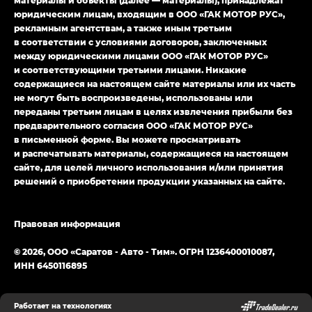
материалы и объекты (далее — материалы), принадлежат
Empow — Эмпау (Empow) в комплектации
юридическим лицам, входящим в ООО «ГАК МОТОР РУС»,
Джи Эс — GS, Джи Эль с элементы экстерьера
рекламным агентствам, а также иным третьим
в спортивном стиле — GL
(S-Style)
в соответствии с условиями договоров, заключенных
между юридическими лицами ООО «ГАК МОТОР РУС»
и соответствующими третьими лицами. Никакие
содержащиеся на настоящем сайте материалы или их часть
не могут быть воспроизведены, использованы или
переданы третьим лицам в целях извлечения прибыли без
предварительного согласия ООО «ГАК МОТОР РУС»
в письменной форме. Вы можете просматривать
и распечатывать материалы, содержащиеся на настоящем
сайте, для целей личного использования и/или принятия
решений о приобретении продукции указанных на сайте.
Правовая информация
© 2026, ООО «Саратов - Авто - Тим». ОГРН 1236400010087,
ИНН 6450116895
Работает на технологиях