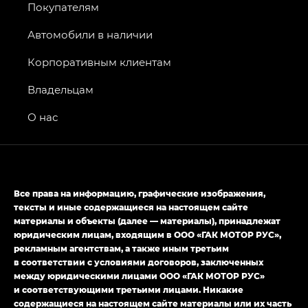
Покупателям
GS8 — Джи Эс 8 (GS8) в комплектациях
Джи Эс 8 ТРЭВЕЛЛЕР — GS8 TRAVELLER,
Автомобили в наличии
Джи Икс ПРЕМИУМ — GX PREMIUM, Джи Эти —
GT, Джи Эль — GL
Корпоративным клиентам
GS4 — Джи Эс 4 (GS4) в комплектациях Джи Би
Владельцам
Передний привод — GB 2WD, Джи Би Полный
привод — GB AWD, Джи Эль Полный привод —
О нас
GL AWD
M8 — Эм 8 (M8) в комплектациях Джи Эль — GL,
Джи Ти — GT, Джи Икс — GX,
Джи Икс ПРЕМИУМ — GX PREMIUM, ЛАУНЖ —
Все права на информацию, графические изображения,
LOUNGE
тексты и иные содержащиеся на настоящем сайте
материалы и объекты (далее — материалы), принадлежат
Empow — Эмпау (Empow) в комплектации
юридическим лицам, входящим в ООО «ГАК МОТОР РУС»,
Джи Эс — GS, Джи Эль с элементы экстерьера
рекламным агентствам, а также иным третьим
в спортивном стиле — GL
(S-Style)
в соответствии с условиями договоров, заключенных
между юридическими лицами ООО «ГАК МОТОР РУС»
и соответствующими третьими лицами. Никакие
содержащиеся на настоящем сайте материалы или их часть