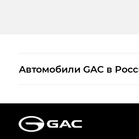
Aвтомобили GAC в Рос
S9 — Эс 9 (S9) в комплектации Эс Икс 
S7 — Эс 7 (S7) в комплектациях Эс Икс П
HYPTEC HT — Хайптек Эйч Ти (HYPTEC H