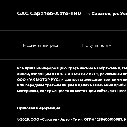
AION V — Айон Ви в комплектациях Экс 
GAC Саратов-Авто-Тим
GS8 — Джи Эс 8 (GS8) в комплектациях 
г. Саратов, ул. 
GL
GS4 — Джи Эс 4 (GS4) в комплектациях
GL AWD
Модельный ряд
Покупателям
M8 — Эм 8 (M8) в комплектациях Джи Эл
Empow — Эмпау (Empow) в комплектации 
Все права на информацию, графические изображения, т
лицам, входящим в ООО «ГАК МОТОР РУС», рекламным аг
ООО «ГАК МОТОР РУС» и соответствующими третьими лиц
или переданы третьим лицам в целях извлечения прибы
материалы, содержащиеся на настоящем сайте, для целе
Правовая информация
© 2026, ООО «Саратов - Авто - Тим». ОГРН 1236400010087, 