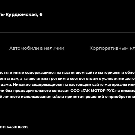
— EX, Экс ПРЕМИУМ — EX Premium
Джи Эс 8 ТРЭВЕЛЛЕР — GS8 TRAVELLER, Джи Икс ПРЕ
Усть-Курдюмская, 6
 Джи Би Передний привод — GB 2WD, Джи Би Полный
Автомобили в наличии
Корпоративным к
ь — GL, Джи Ти — GT, Джи Икс — GX, Джи Икс ПРЕМ
Джи Эс — GS, Джи Эль с элементы экстерьера в спо
ексты и иные содержащиеся на настоящем сайте материалы и объ
ентствам, а также иным третьим в соответствии с условиями д
ами. Никакие содержащиеся на настоящем сайте материалы или 
ли без предварительного согласия ООО «ГАК МОТОР РУС» в письм
й личного использования и/или принятия решений о приобретени
ИНН 6450116895