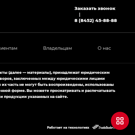
Заказать звонок
МИУМ — GX PREMIUM, Джи Эти — GT, Джи Эль —
|
8 (8452) 45-88-88
 привод — GB AWD, Джи Эль Полный привод —
лиентам
Владельцам
О нас
ИУМ — GX PREMIUM, ЛАУНЖ — LOUNGE
ртивном стиле — GL
(S-Style)
екты (далее — материалы), принадлежат юридическим
оговоров, заключенных между юридическими лицами
их часть не могут быть воспроизведены, использованы
енной форме. Вы можете просматривать и распечатывать
и продукции указанных на сайте.
Работает на технологиях