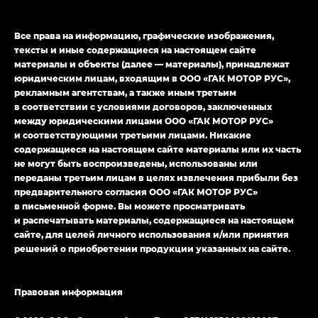
Джи Ти — GT, Джи Икс — GX,
Джи Икс ПРЕМИУМ — GX PREMIUM, ЛАУНЖ —
Все права на информацию, графические изображения,
LOUNGE
тексты и иные содержащиеся на настоящем сайте
материалы и объекты (далее — материалы), принадлежат
Empow — Эмпау (Empow) в комплектации
юридическим лицам, входящим в ООО «ГАК МОТОР РУС»,
Джи Эс — GS, Джи Эль с элементы экстерьера
рекламным агентствам, а также иным третьим
в спортивном стиле — GL
(S-Style)
в соответствии с условиями договоров, заключенных
между юридическими лицами ООО «ГАК МОТОР РУС»
и соответствующими третьими лицами. Никакие
содержащиеся на настоящем сайте материалы или их часть
не могут быть воспроизведены, использованы или
переданы третьим лицам в целях извлечения прибыли без
предварительного согласия ООО «ГАК МОТОР РУС»
в письменной форме. Вы можете просматривать
и распечатывать материалы, содержащиеся на настоящем
сайте, для целей личного использования и/или принятия
решений о приобретении продукции указанных на сайте.
Правовая информация