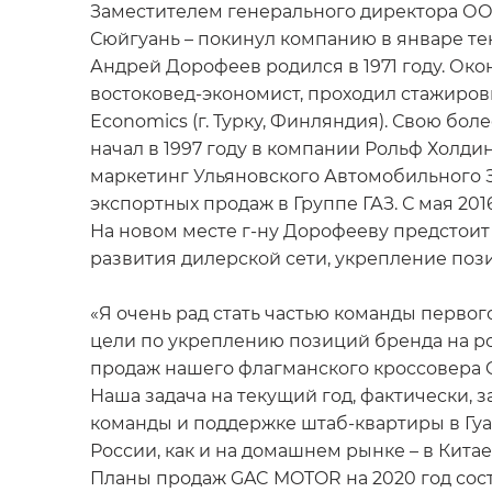
Заместителем генерального директора ОО
Сюйгуань – покинул компанию в январе те
Андрей Дорофеев родился в 1971 году. Ок
востоковед-экономист, проходил стажировку
Economics (г. Турку, Финляндия). Свою б
начал в 1997 году в компании Рольф Холдинг
маркетинг Ульяновского Автомобильного З
экспортных продаж в Группе ГАЗ. С мая 201
На новом месте г-ну Дорофееву предстоит
развития дилерской сети, укрепление поз
«Я очень рад стать частью команды перво
цели по укреплению позиций бренда на ро
продаж нашего флагманского кроссовера G
Наша задача на текущий год, фактически, 
команды и поддержке штаб-квартиры в Гу
России, как и на домашнем рынке – в Китае
Планы продаж GAC MOTOR на 2020 год сос