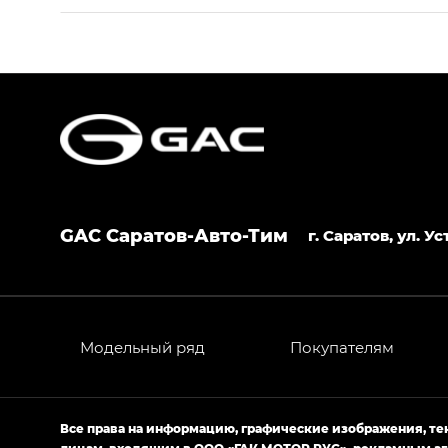
S9 — Эс 9 (S9) в комплектации Эс Икс 
S7 — Эс 7 (S7) в комплектациях Эс Икс П
HYPTEC HT — Хайптек Эйч Ти (HYPTEC H
AION V — Айон Ви в комплектациях Экс 
GAC Саратов-Авто-Тим
GS8 — Джи Эс 8 (GS8) в комплектациях 
г. Саратов, ул. 
GL
GS4 — Джи Эс 4 (GS4) в комплектациях
GL AWD
Модельный ряд
Покупателям
M8 — Эм 8 (M8) в комплектациях Джи Эл
Empow — Эмпау (Empow) в комплектации 
Все права на информацию, графические изображения, т