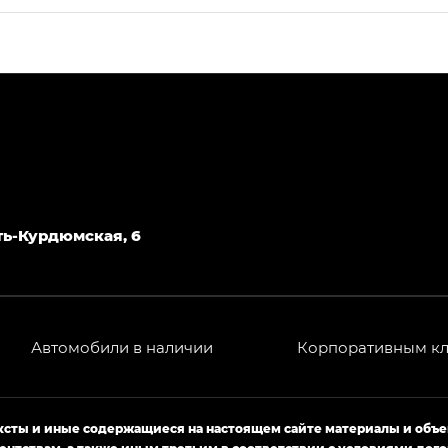
ПРЕМИУМ — SX PREMIUM
РЕМИУМ — SX PREMIUM, Эс Тэ — ST
T) в комплектации Экс ПРЕМИУМ — EX PREMIUM
— EX, Экс ПРЕМИУМ — EX Premium
Джи Эс 8 ТРЭВЕЛЛЕР — GS8 TRAVELLER, Джи Икс ПРЕ
Усть-Курдюмская, 6
 Джи Би Передний привод — GB 2WD, Джи Би Полный
Автомобили в наличии
Корпоративным к
ь — GL, Джи Ти — GT, Джи Икс — GX, Джи Икс ПРЕМ
Джи Эс — GS, Джи Эль с элементы экстерьера в спо
ексты и иные содержащиеся на настоящем сайте материалы и объ