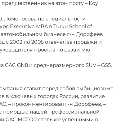
предшественник на этом посту – Коу
 Ю. Ломоносова по специальности
рс Executive MBA в Turku School of
в автомобильном бизнесе г-н Дорофеев
од с 2002 по 2005 отвечал за продажи и
руководителя проекта по развитию
а GAC GN8 и среднеразмерного SUV – GS5,
 компания ставит перед собой амбициозные
в в ключевых городах России, развитие
AC, – прокомментировал г-н Дорофеев, –
что с помощью нашей профессиональной
или GAC MOTOR столь же успешными в