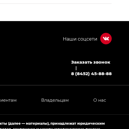
Заказать звонок
МИУМ — GX PREMIUM, Джи Эти — GT, Джи Эль —
|
8 (8452) 45-88-88
 привод — GB AWD, Джи Эль Полный привод —
лиентам
Владельцам
О нас
ИУМ — GX PREMIUM, ЛАУНЖ — LOUNGE
ртивном стиле — GL
(S-Style)
екты (далее — материалы), принадлежат юридическим