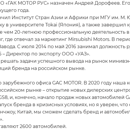
О «ГАК МОТОР РУС» назначен Андрей Дорофеев. Его 
кущего года.
ончил Институт Стран Азии и Африки при МГУ им. М.
 в университете Tokai (Япония), а также завершил ку
олее чем 20-летнюю профессиональную деятельность 
, где отвечал за маркетинг Mirsubishi Motors. В пери
авода. С июля 2014 по май 2016 занимал должность 
6 – Директор по экспорту ООО «УАЗ».
 решать задачи успешного вывода на рынок минивэн
иций бренда на российском рынке.
го зарубежного офиса GAC MOTOR. В 2020 году наша
ссийском рынке – открытие новых дилерских центро
S8, и, конечно, начало продаж новых автомобилей G
запуск бренда в кризисных условиях, но я уверен, 
анчжоу, Китай, мы сможем сделать бренд и автомоб
».
тавляют 2600 автомобилей.