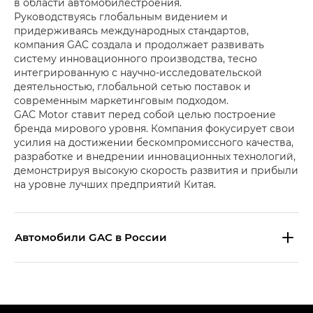
в области автомобилестроения.
Руководствуясь глобальным видением и
придерживаясь международных стандартов,
компания GAC создала и продолжает развивать
систему инновационного производства, тесно
интегрированную с научно-исследовательской
деятельностью, глобальной сетью поставок и
современным маркетинговым подходом.
GAC Motor ставит перед собой целью построение
бренда мирового уровня. Компания фокусирует свои
усилия на достижении бескомпромиссного качества,
разработке и внедрении инновационных технологий,
демонстрируя высокую скорость развития и прибыли
на уровне лучших предприятий Китая.
Aвтомобили GAC в России
S9 — Эс 9 (S9) в комплектации
Эс Икс ПРЕМИУМ — SX PREMIUM