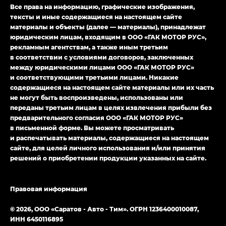
Все права на информацию, графические изображения,
LOUNGE
тексты и иные содержащиеся на настоящем сайте
материалы и объекты (далее — материалы), принадлежат
Empow — Эмпау (Empow) в комплектации
юридическим лицам, входящим в ООО «ГАК МОТОР РУС»,
Джи Эс — GS, Джи Эль с элементы экстерьера
рекламным агентствам, а также иным третьим
в спортивном стиле — GL
(S-Style)
в соответствии с условиями договоров, заключенных
между юридическими лицами ООО «ГАК МОТОР РУС»
и соответствующими третьими лицами. Никакие
содержащиеся на настоящем сайте материалы или их часть
не могут быть воспроизведены, использованы или
переданы третьим лицам в целях извлечения прибыли без
предварительного согласия ООО «ГАК МОТОР РУС»
в письменной форме. Вы можете просматривать
и распечатывать материалы, содержащиеся на настоящем
сайте, для целей личного использования и/или принятия
решений о приобретении продукции указанных на сайте.
Правовая информация
© 2026, ООО «Саратов - Авто - Тим». ОГРН 1236400010087,
ИНН 6450116895