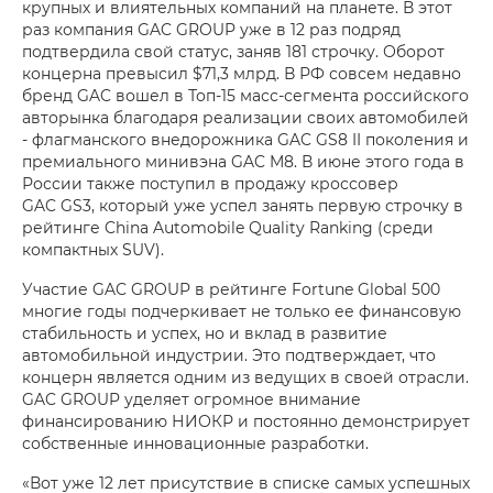
крупных и влиятельных компаний на планете. В этот
раз компания GAC GROUP уже в 12 раз подряд
подтвердила свой статус, заняв 181 строчку. Оборот
концерна превысил $71,3 млрд. В РФ совсем недавно
бренд GAC вошел в Топ-15 масс-сегмента российского
авторынка благодаря реализации своих автомобилей
- флагманского внедорожника GAC GS8 II поколения и
премиального минивэна GAC M8. В июне этого года в
России также поступил в продажу кроссовер
GAC GS3, который уже успел занять первую строчку в
рейтинге China Automobile Quality Ranking (среди
компактных SUV).
Участие GAC GROUP в рейтинге Fortune Global 500
многие годы подчеркивает не только ее финансовую
стабильность и успех, но и вклад в развитие
автомобильной индустрии. Это подтверждает, что
концерн является одним из ведущих в своей отрасли.
GAC GROUP уделяет огромное внимание
финансированию НИОКР и постоянно демонстрирует
собственные инновационные разработки.
«Вот уже 12 лет присутствие в списке самых успешных