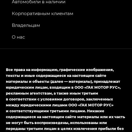
Джи Эс 8 ТРЭВЕЛЛЕР — GS8 TRAVELLER,
Автомобили в наличии
Джи Икс ПРЕМИУМ — GX PREMIUM, Джи Эти —
GT, Джи Эль — GL
Корпоративным клиентам
GS4 — Джи Эс 4 (GS4) в комплектациях Джи Би
Владельцам
Передний привод — GB 2WD, Джи Би Полный
привод — GB AWD, Джи Эль Полный привод —
О нас
GL AWD
M8 — Эм 8 (M8) в комплектациях Джи Эль — GL,
Джи Ти — GT, Джи Икс — GX,
Джи Икс ПРЕМИУМ — GX PREMIUM, ЛАУНЖ —
Все права на информацию, графические изображения,
LOUNGE
тексты и иные содержащиеся на настоящем сайте
материалы и объекты (далее — материалы), принадлежат
Empow — Эмпау (Empow) в комплектации
юридическим лицам, входящим в ООО «ГАК МОТОР РУС»,
Джи Эс — GS, Джи Эль с элементы экстерьера
рекламным агентствам, а также иным третьим
в спортивном стиле — GL
(S-Style)
в соответствии с условиями договоров, заключенных
между юридическими лицами ООО «ГАК МОТОР РУС»
и соответствующими третьими лицами. Никакие
содержащиеся на настоящем сайте материалы или их часть
не могут быть воспроизведены, использованы или
переданы третьим лицам в целях извлечения прибыли без