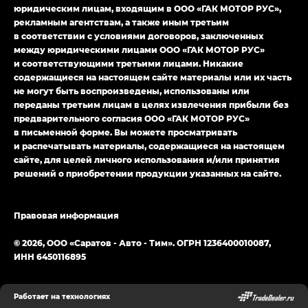
юридическим лицам, входящим в ООО «ГАК МОТОР РУС»,
Джи Эс — GS, Джи Эль с элементы экстерьера
рекламным агентствам, а также иным третьим
в спортивном стиле — GL
(S-Style)
в соответствии с условиями договоров, заключенных
между юридическими лицами ООО «ГАК МОТОР РУС»
и соответствующими третьими лицами. Никакие
содержащиеся на настоящем сайте материалы или их часть
не могут быть воспроизведены, использованы или
переданы третьим лицам в целях извлечения прибыли без
предварительного согласия ООО «ГАК МОТОР РУС»
в письменной форме. Вы можете просматривать
и распечатывать материалы, содержащиеся на настоящем
сайте, для целей личного использования и/или принятия
решений о приобретении продукции указанных на сайте.
Правовая информация
© 2026, ООО «Саратов - Авто - Тим». ОГРН 1236400010087,
ИНН 6450116895
Работает на технологиях