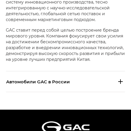
систему инновационного производства, тесно
интегрированную с научно-исследовательской
деятельностью, глобальной сетью поставок и
современным маркетинговым подходом.
GAC ставит перед собой целью построение бренда
мирового уровня. Компания фокусирует свои усилия
на достижении бескомпромиссного качества,
разработке и внедрении инновационных технологий,
демонстрируя высокую скорость развития и прибыли
на уровне лучших предприятий Китая.
Aвтомобили GAC в России
S9 — Эс 9 (S9) в комплектации
Эс Икс ПРЕМИУМ — SX PREMIUM
S7 — Эс 7 (S7) в комплектациях
Эс Икс ПРЕМИУМ — SX PREMIUM, Эс Тэ — ST