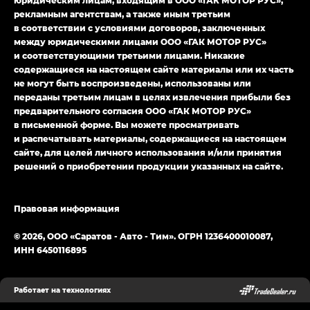
юридическим лицам, входящим в ООО «ГАК МОТОР РУС»,
Джи Эс — GS, Джи Эль с элементы экстерьера
рекламным агентствам, а также иным третьим
в спортивном стиле — GL
(S-Style)
в соответствии с условиями договоров, заключенных
между юридическими лицами ООО «ГАК МОТОР РУС»
и соответствующими третьими лицами. Никакие
содержащиеся на настоящем сайте материалы или их часть
не могут быть воспроизведены, использованы или
переданы третьим лицам в целях извлечения прибыли без
предварительного согласия ООО «ГАК МОТОР РУС»
в письменной форме. Вы можете просматривать
и распечатывать материалы, содержащиеся на настоящем
сайте, для целей личного использования и/или принятия
решений о приобретении продукции указанных на сайте.
Правовая информация
© 2026, ООО «Саратов - Авто - Тим». ОГРН 1236400010087,
ИНН 6450116895
Работает на технологиях