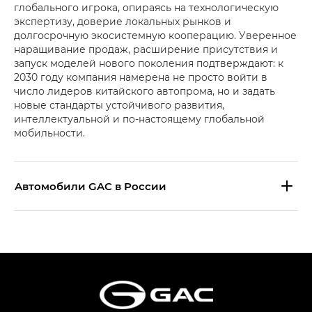
глобального игрока, опираясь на технологическую
экспертизу, доверие локальных рынков и
долгосрочную экосистемную кооперацию. Уверенное
наращивание продаж, расширение присутствия и
запуск моделей нового поколения подтверждают: к
2030 году компания намерена не просто войти в
число лидеров китайского автопрома, но и задать
новые стандарты устойчивого развития,
интеллектуальной и по-настоящему глобальной
мобильности.
Aвтомобили GAC в России
S9 — Эс 9 (S9) в комплектации
Эс Икс ПРЕМИУМ — SX PREMIUM
S7 — Эс 7 (S7) в комплектациях
Эс Икс ПРЕМИУМ — SX PREMIUM, Эс Тэ — ST