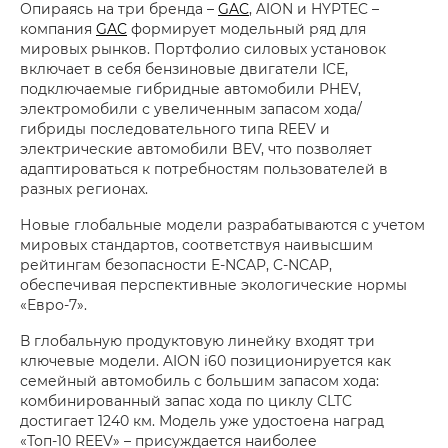
Опираясь на три бренда –
GAC
, AION и HYPTEC –
компания
GAC
формирует модельный ряд для
мировых рынков. Портфолио силовых установок
включает в себя бензиновые двигатели ICE,
подключаемые гибридные автомобили PHEV,
электромобили с увеличенным запасом хода/
гибриды последовательного типа REEV и
электрические автомобили BEV, что позволяет
адаптироваться к потребностям пользователей в
разных регионах.
Новые глобальные модели разрабатываются с учетом
мировых стандартов, соответствуя наивысшим
рейтингам безопасности E‑NCAP, C‑NCAP,
обеспечивая перспективные экологические нормы
«Евро‑7».
В глобальную продуктовую линейку входят три
ключевые модели. AION i60 позиционируется как
семейный автомобиль с большим запасом хода:
комбинированный запас хода по циклу CLTC
достигает 1240 км. Модель уже удостоена наград
«Топ‑10 REEV» – присуждается наиболее