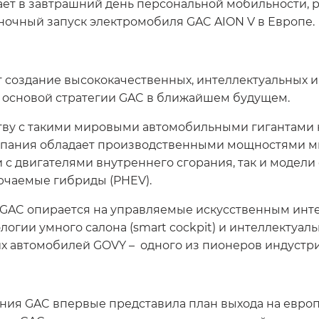
ает в завтрашний день персональной мобильности, р
ночный запуск электромобиля GAC AION V в Европе.
т создание высококачественных, интеллектуальных и
т основой стратегии GAC в ближайшем будущем.
ву с такими мировыми автомобильными гигантами к
мпания обладает производственными мощностями м
с двигателями внутреннего сгорания, так и модели с
ючаемые гибриды (PHEV).
 GAC опирается на управляемые искусственным инте
логии умного салона (smart cockpit) и интеллектуаль
 автомобилей GOVY – одного из пионеров индустри
ния GAC впервые представила план выхода на евро