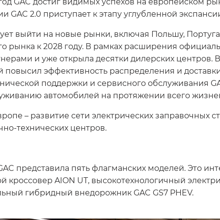
од GAC достиг видимых успехов на европейском рын
ии GAC 2.0 приступает к этапу углубленной экспанси
рует выйти на новые рынки, включая Польшу, Португ
го рынка к 2028 году. В рамках расширения официал
нерами и уже открыла десятки дилерских центров.
й повысил эффективность распределения и доставки
технической поддержки и сервисного обслуживания 
луживанию автомобилей на протяжении всего жизнен
вропе – развитие сети электрических заправочных с
чно-технических центров.
 GAC представила пять флагманских моделей. Это ин
ой кроссовер AION UT, высокотехнологичный элект
альный гибридный внедорожник GAC GS7 PHEV.