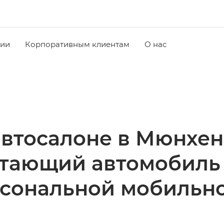
чии
Корпоративным клиентам
О нас
автосалоне в Мюнхен
етающий автомобиль
сональной мобильн