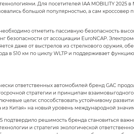
технологиями. Для посетителей IAA MOBILITY 2025 в
зовались большой популярностью, а сам кроссовер
необходимо отметить пассивную безопасность высо
нг безопасности от ассоциации EuroNCAP. Электро
яется даже от выстрелов из стрелкового оружия, о
ода в 510 км по циклу WLTP и поддерживает функцию
ически ответственных автомобилей бренд GAC продо
лгосрочной стратегии и принципам взаимовыгодного
ключевые цели: способствовать устойчивому развит
 из Китая» на новый уровень международной значим
25 подтвердило решимость бренда становиться важ
ехнологии и стратегия экологической ответственно