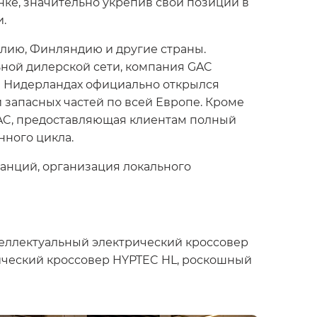
ке, значительно укрепив свои позиции в
и.
алию, Финляндию и другие страны.
ьной дилерской сети, компания GAC
 В Нидерландах официально открылся
 запасных частей по всей Европе. Кроме
GAC, предоставляющая клиентам полный
ного цикла.
танций, организация локального
теллектуальный электрический кроссовер
рический кроссовер HYPTEC HL, роскошный