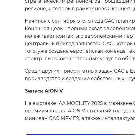
стратегическим регионом. За прошедший г
регионе, и теперь в рамках новой концепц
Начиная с сентября этого года GAC плани
Конечная цель – полный охват европейско
налаживает контакты с европейскими парт
центральный склад запчастей GAC, которы
того, уже создана европейская команда 
спектр высококачественных услуг по обс
Среди других приоритетных задач GAC в Е
производства и создание собственных нау
Запуск AION V
На выставке IAA MOBILITY 2025 в Мюнхене
премиум-класса AION V, стильный городск
минивэн GAC MPV E9, а также интеллекту