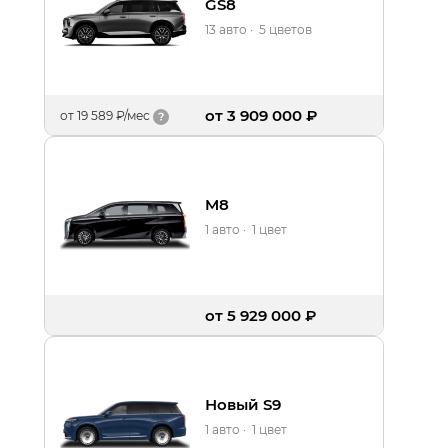
GS8
13 авто
·
5 цветов
от 3 909 000 ₽
от
19 589 ₽/мес
M8
1 авто
·
1 цвет
от 5 929 000 ₽
Новый S9
1 авто
·
1 цвет