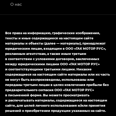
привод — GB AWD, Джи Эль Полный привод —
О нас
GL AWD
M8 — Эм 8 (M8) в комплектациях Джи Эль — GL,
Джи Ти — GT, Джи Икс — GX,
Джи Икс ПРЕМИУМ — GX PREMIUM, ЛАУНЖ —
Все права на информацию, графические изображения,
LOUNGE
тексты и иные содержащиеся на настоящем сайте
материалы и объекты (далее — материалы), принадлежат
Empow — Эмпау (Empow) в комплектации
юридическим лицам, входящим в ООО «ГАК МОТОР РУС»,
Джи Эс — GS, Джи Эль с элементы экстерьера
рекламным агентствам, а также иным третьим
в спортивном стиле — GL
(S-Style)
в соответствии с условиями договоров, заключенных
между юридическими лицами ООО «ГАК МОТОР РУС»
и соответствующими третьими лицами. Никакие
содержащиеся на настоящем сайте материалы или их часть
не могут быть воспроизведены, использованы или
переданы третьим лицам в целях извлечения прибыли без
предварительного согласия ООО «ГАК МОТОР РУС»
в письменной форме. Вы можете просматривать
и распечатывать материалы, содержащиеся на настоящем
сайте, для целей личного использования и/или принятия
решений о приобретении продукции указанных на сайте.