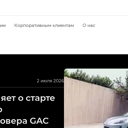
чии
Корпоративным клиентам
О нас
2 июля 2026
ет о старте
о
совера GAC