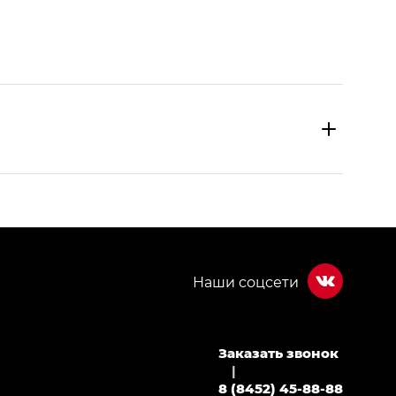
Заказать звонок
МИУМ — GX PREMIUM, Джи Эти — GT, Джи Эль —
|
8 (8452) 45-88-88