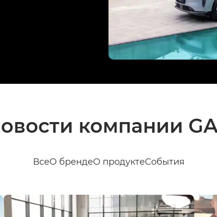
овости компании G
Все
О бренде
О продукте
События