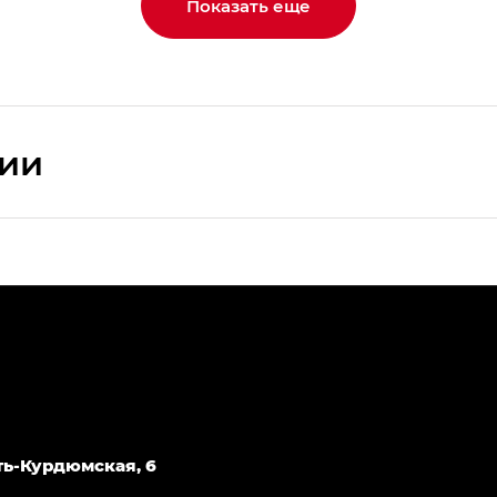
Показать еще
сии
ПРЕМИУМ — SX PREMIUM
РЕМИУМ — SX PREMIUM, Эс Тэ — ST
T) в комплектации Экс ПРЕМИУМ — EX PREMIUM
— EX, Экс ПРЕМИУМ — EX Premium
Джи Эс 8 ТРЭВЕЛЛЕР — GS8 TRAVELLER, Джи Икс ПРЕ
Усть-Курдюмская, 6