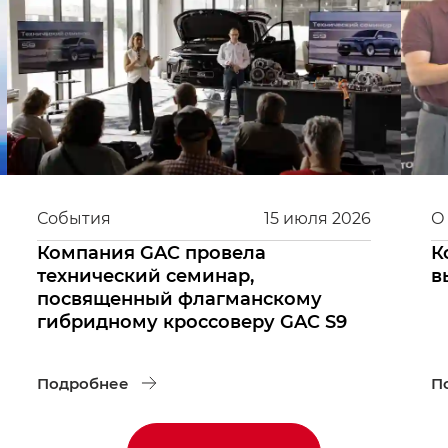
События
15
июля
2026
О
Компания GAC провела
К
технический семинар,
в
посвященный флагманскому
гибридному кроссоверу GAC S9
Подробнее
П