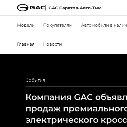
GAC Саратов-Авто-Тим
Модели
Покупателям
Автомобили в нали
Главная
Новости
События
Компания GAC объявля
продаж премиальног
электрического крос