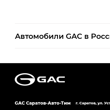
Aвтомобили GAC в Рос
S9 — Эс 9 (S9) в комплектации Эс Икс 
S7 — Эс 7 (S7) в комплектациях Эс Икс П
HYPTEC HT — Хайптек Эйч Ти (HYPTEC H
AION V — Айон Ви в комплектациях Экс 
GAC Саратов-Авто-Тим
GS8 — Джи Эс 8 (GS8) в комплектациях 
г. Саратов, ул. 
GL