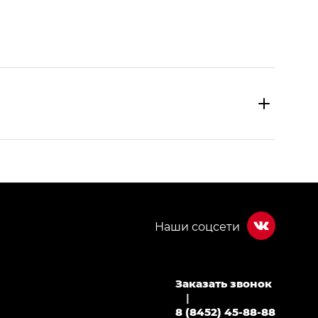
Заказать звонок
МИУМ — GX PREMIUM, Джи Эти — GT, Джи Эль —
|
8 (8452) 45-88-88