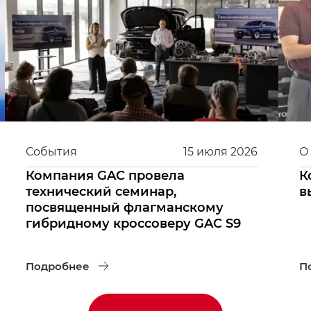
События
15
июля
2026
О
Компания GAC провела
К
технический семинар,
в
посвященный флагманскому
гибридному кроссоверу GAC S9
Подробнее
П