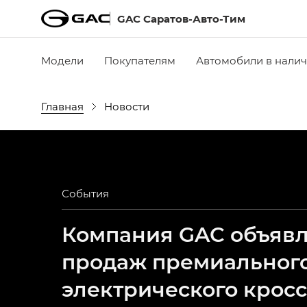
GAC Саратов-Авто-Тим
Модели
Покупателям
Автомобили в нали
Главная
Новости
События
Компания GAC объявля
продаж премиальног
электрического крос