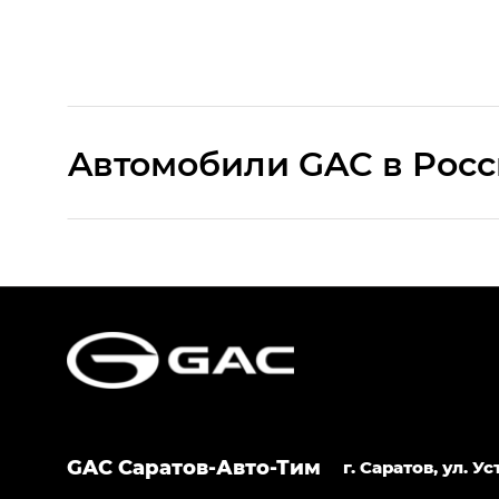
Aвтомобили GAC в Рос
S9 — Эс 9 (S9) в комплектации Эс Икс 
S7 — Эс 7 (S7) в комплектациях Эс Икс П
HYPTEC HT — Хайптек Эйч Ти (HYPTEC H
AION V — Айон Ви в комплектациях Экс 
GAC Саратов-Авто-Тим
GS8 — Джи Эс 8 (GS8) в комплектациях 
г. Саратов, ул. 
GL