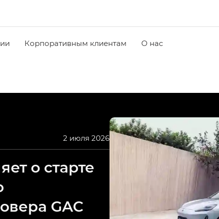
чии
Корпоративным клиентам
О нас
2 июля 2026
ет о старте
о
совера GAC