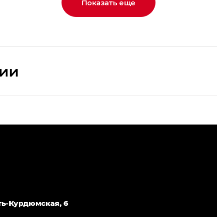
Показать еще
сии
ПРЕМИУМ — SX PREMIUM
РЕМИУМ — SX PREMIUM, Эс Тэ — ST
T) в комплектации Экс ПРЕМИУМ — EX PREMIUM
— EX, Экс ПРЕМИУМ — EX Premium
Джи Эс 8 ТРЭВЕЛЛЕР — GS8 TRAVELLER, Джи Икс ПРЕ
Усть-Курдюмская, 6