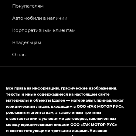
Покупателям
GS8 — Джи Эс 8 (GS8) в комплектациях
Джи Эс 8 ТРЭВЕЛЛЕР — GS8 TRAVELLER,
Автомобили в наличии
Джи Икс ПРЕМИУМ — GX PREMIUM, Джи Эти —
GT, Джи Эль — GL
Корпоративным клиентам
GS4 — Джи Эс 4 (GS4) в комплектациях Джи Би
Владельцам
Передний привод — GB 2WD, Джи Би Полный
привод — GB AWD, Джи Эль Полный привод —
О нас
GL AWD
M8 — Эм 8 (M8) в комплектациях Джи Эль — GL,
Джи Ти — GT, Джи Икс — GX,
Джи Икс ПРЕМИУМ — GX PREMIUM, ЛАУНЖ —
Все права на информацию, графические изображения,
LOUNGE
тексты и иные содержащиеся на настоящем сайте
материалы и объекты (далее — материалы), принадлежат
Empow — Эмпау (Empow) в комплектации
юридическим лицам, входящим в ООО «ГАК МОТОР РУС»,
Джи Эс — GS, Джи Эль с элементы экстерьера
рекламным агентствам, а также иным третьим
в спортивном стиле — GL
(S-Style)
в соответствии с условиями договоров, заключенных
между юридическими лицами ООО «ГАК МОТОР РУС»
и соответствующими третьими лицами. Никакие