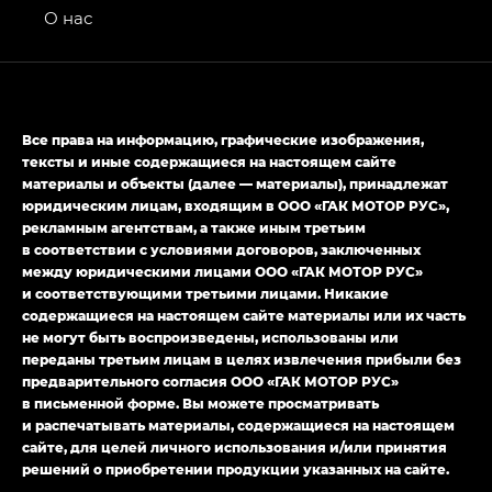
привод — GB AWD, Джи Эль Полный привод —
О нас
GL AWD
M8 — Эм 8 (M8) в комплектациях Джи Эль — GL,
Джи Ти — GT, Джи Икс — GX,
Джи Икс ПРЕМИУМ — GX PREMIUM, ЛАУНЖ —
Все права на информацию, графические изображения,
LOUNGE
тексты и иные содержащиеся на настоящем сайте
материалы и объекты (далее — материалы), принадлежат
Empow — Эмпау (Empow) в комплектации
юридическим лицам, входящим в ООО «ГАК МОТОР РУС»,
Джи Эс — GS, Джи Эль с элементы экстерьера
рекламным агентствам, а также иным третьим
в спортивном стиле — GL
(S-Style)
в соответствии с условиями договоров, заключенных
между юридическими лицами ООО «ГАК МОТОР РУС»
и соответствующими третьими лицами. Никакие
содержащиеся на настоящем сайте материалы или их часть
не могут быть воспроизведены, использованы или
переданы третьим лицам в целях извлечения прибыли без
предварительного согласия ООО «ГАК МОТОР РУС»
в письменной форме. Вы можете просматривать
и распечатывать материалы, содержащиеся на настоящем
сайте, для целей личного использования и/или принятия
решений о приобретении продукции указанных на сайте.