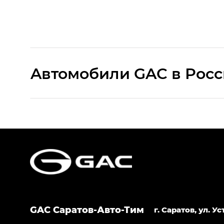
Aвтомобили GAC в Рос
S9 — Эс 9 (S9) в комплектации Эс Икс 
S7 — Эс 7 (S7) в комплектациях Эс Икс П
HYPTEC HT — Хайптек Эйч Ти (HYPTEC H
AION V — Айон Ви в комплектациях Экс 
GAC Саратов-Авто-Тим
GS8 — Джи Эс 8 (GS8) в комплектациях 
г. Саратов, ул. 
GL