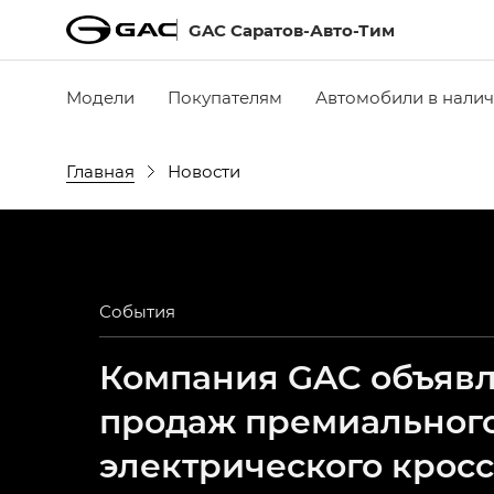
GAC Саратов-Авто-Тим
Модели
Покупателям
Автомобили в нали
Главная
Новости
События
Компания GAC объявля
продаж премиальног
электрического крос