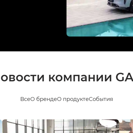
овости компании G
Все
О бренде
О продукте
События