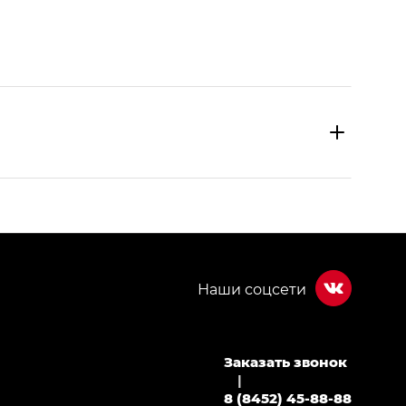
Заказать звонок
МИУМ — GX PREMIUM, Джи Эти — GT, Джи Эль —
|
8 (8452) 45-88-88