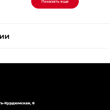
Показать еще
сии
ПРЕМИУМ — SX PREMIUM
РЕМИУМ — SX PREMIUM, Эс Тэ — ST
T) в комплектации Экс ПРЕМИУМ — EX PREMIUM
— EX, Экс ПРЕМИУМ — EX Premium
Джи Эс 8 ТРЭВЕЛЛЕР — GS8 TRAVELLER, Джи Икс ПРЕ
Усть-Курдюмская, 6