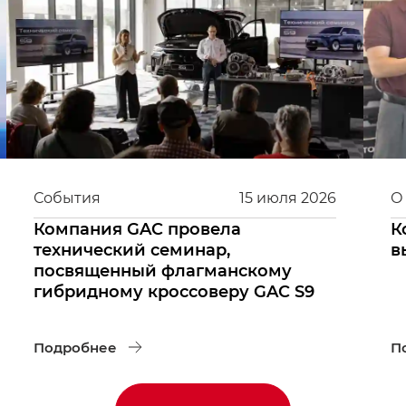
События
15
июля
2026
О
Компания GAC провела
К
технический семинар,
в
посвященный флагманскому
гибридному кроссоверу GAC S9
Подробнее
П