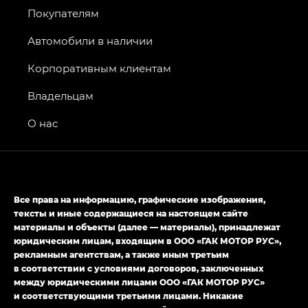
Покупателям
GS8 — Джи Эс 8 (GS8) в комплектациях
Джи Эс 8 ТРЭВЕЛЛЕР — GS8 TRAVELLER,
Автомобили в наличии
Джи Икс ПРЕМИУМ — GX PREMIUM, Джи Эти —
GT, Джи Эль — GL
Корпоративным клиентам
GS4 — Джи Эс 4 (GS4) в комплектациях Джи Би
Владельцам
Передний привод — GB 2WD, Джи Би Полный
привод — GB AWD, Джи Эль Полный привод —
О нас
GL AWD
M8 — Эм 8 (M8) в комплектациях Джи Эль — GL,
Джи Ти — GT, Джи Икс — GX,
Джи Икс ПРЕМИУМ — GX PREMIUM, ЛАУНЖ —
Все права на информацию, графические изображения,
LOUNGE
тексты и иные содержащиеся на настоящем сайте
материалы и объекты (далее — материалы), принадлежат
Empow — Эмпау (Empow) в комплектации
юридическим лицам, входящим в ООО «ГАК МОТОР РУС»,
Джи Эс — GS, Джи Эль с элементы экстерьера
рекламным агентствам, а также иным третьим
в спортивном стиле — GL
(S-Style)
в соответствии с условиями договоров, заключенных
между юридическими лицами ООО «ГАК МОТОР РУС»
и соответствующими третьими лицами. Никакие