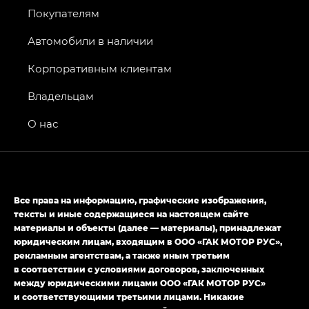
Покупателям
GS8 — Джи Эс 8 (GS8) в комплектациях
Джи Эс 8 ТРЭВЕЛЛЕР — GS8 TRAVELLER,
Автомобили в наличии
Джи Икс ПРЕМИУМ — GX PREMIUM, Джи Эти —
GT, Джи Эль — GL
Корпоративным клиентам
GS4 — Джи Эс 4 (GS4) в комплектациях Джи Би
Владельцам
Передний привод — GB 2WD, Джи Би Полный
привод — GB AWD, Джи Эль Полный привод —
О нас
GL AWD
M8 — Эм 8 (M8) в комплектациях Джи Эль — GL,
Джи Ти — GT, Джи Икс — GX,
Джи Икс ПРЕМИУМ — GX PREMIUM, ЛАУНЖ —
Все права на информацию, графические изображения,
LOUNGE
тексты и иные содержащиеся на настоящем сайте
материалы и объекты (далее — материалы), принадлежат
Empow — Эмпау (Empow) в комплектации
юридическим лицам, входящим в ООО «ГАК МОТОР РУС»,
Джи Эс — GS, Джи Эль с элементы экстерьера
рекламным агентствам, а также иным третьим
в спортивном стиле — GL
(S-Style)
в соответствии с условиями договоров, заключенных
между юридическими лицами ООО «ГАК МОТОР РУС»
и соответствующими третьими лицами. Никакие