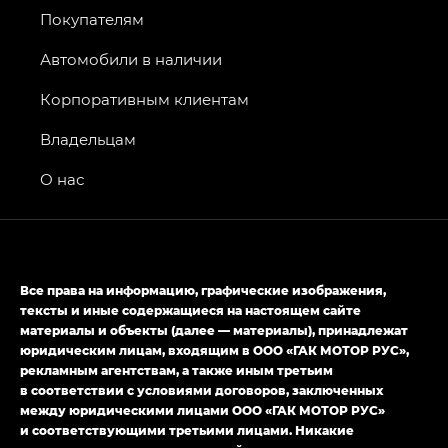
Покупателям
GS8 — Джи Эс 8 (GS8) в комплектациях
Джи Эс 8 ТРЭВЕЛЛЕР — GS8 TRAVELLER,
Автомобили в наличии
Джи Икс ПРЕМИУМ — GX PREMIUM, Джи Эти —
GT, Джи Эль — GL
Корпоративным клиентам
GS4 — Джи Эс 4 (GS4) в комплектациях Джи Би
Владельцам
Передний привод — GB 2WD, Джи Би Полный
привод — GB AWD, Джи Эль Полный привод —
О нас
GL AWD
M8 — Эм 8 (M8) в комплектациях Джи Эль — GL,
Джи Ти — GT, Джи Икс — GX,
Джи Икс ПРЕМИУМ — GX PREMIUM, ЛАУНЖ —
Все права на информацию, графические изображения,
LOUNGE
тексты и иные содержащиеся на настоящем сайте
материалы и объекты (далее — материалы), принадлежат
Empow — Эмпау (Empow) в комплектации
юридическим лицам, входящим в ООО «ГАК МОТОР РУС»,
Джи Эс — GS, Джи Эль с элементы экстерьера
рекламным агентствам, а также иным третьим
в спортивном стиле — GL
(S-Style)
в соответствии с условиями договоров, заключенных
между юридическими лицами ООО «ГАК МОТОР РУС»
и соответствующими третьими лицами. Никакие