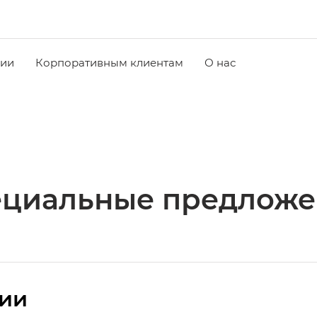
чии
Корпоративным клиентам
О нас
ециальные предложе
сии