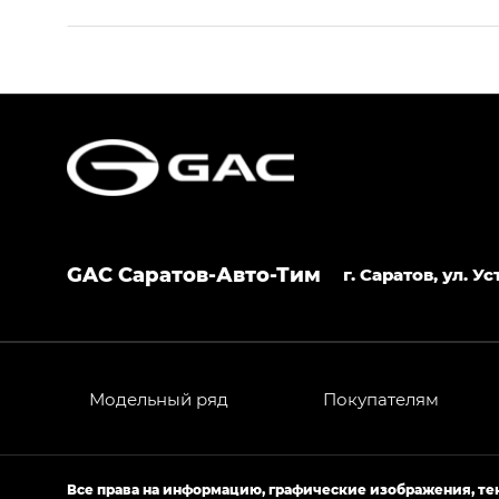
S9 — Эс 9 (S9) в комплектации Эс Икс 
S7 — Эс 7 (S7) в комплектациях Эс Икс П
HYPTEC HT — Хайптек Эйч Ти (HYPTEC H
AION V — Айон Ви в комплектациях Экс 
GAC Саратов-Авто-Тим
GS8 — Джи Эс 8 (GS8) в комплектациях 
г. Саратов, ул. 
GL
GS4 — Джи Эс 4 (GS4) в комплектациях
GL AWD
Модельный ряд
Покупателям
M8 — Эм 8 (M8) в комплектациях Джи Эл
Empow — Эмпау (Empow) в комплектации 
Все права на информацию, графические изображения, т