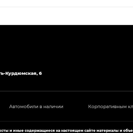
ПРЕМИУМ — SX PREMIUM
РЕМИУМ — SX PREMIUM, Эс Тэ — ST
T) в комплектации Экс ПРЕМИУМ — EX PREMIUM
— EX, Экс ПРЕМИУМ — EX Premium
Джи Эс 8 ТРЭВЕЛЛЕР — GS8 TRAVELLER, Джи Икс ПРЕ
Усть-Курдюмская, 6
 Джи Би Передний привод — GB 2WD, Джи Би Полный
Автомобили в наличии
Корпоративным к
ь — GL, Джи Ти — GT, Джи Икс — GX, Джи Икс ПРЕМ
Джи Эс — GS, Джи Эль с элементы экстерьера в спо
ексты и иные содержащиеся на настоящем сайте материалы и объ