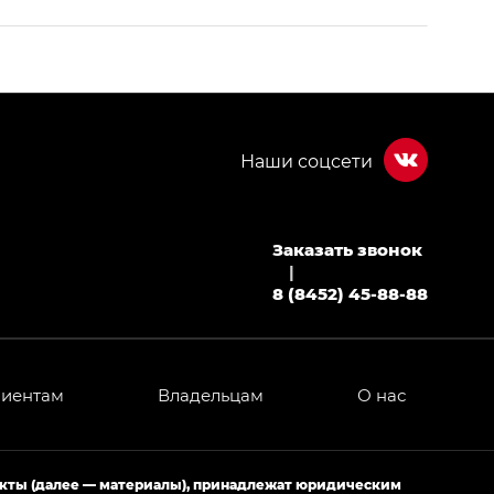
Заказать звонок
МИУМ — GX PREMIUM, Джи Эти — GT, Джи Эль —
|
8 (8452) 45-88-88
 привод — GB AWD, Джи Эль Полный привод —
лиентам
Владельцам
О нас
ИУМ — GX PREMIUM, ЛАУНЖ — LOUNGE
ртивном стиле — GL
(S-Style)
екты (далее — материалы), принадлежат юридическим